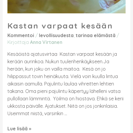
Kastan varpaat kesään
Kommentoi
/
levollisuudesta
,
tarinaa elämästä
/
Kirjoittaja
Anna Virtanen
Kesäöistä ajatusvirtaa Kastan varpaat kesään ja
kerään aurinkoa. Nukun tuulenhenkäykseen.Ja
herään, kun joku on vailla maitoa. Kesä on jo
hilippassut tovin heinäkuuta. Vielä voin kuulla lintua
aikaisin aamulla. Pajulintu laulaa vihreitten lehtien
takana. Oma pieni pajulintu käpertyy lähelleni vatsa
pullollaan lämmintä. Yöilma on hiostava. Ehkä se kerii
ukkosta päivälle. Ajatukset. Niitä on jos jonkinlaisia.
Useimmat niistä, varsinkin …
Lue lisää »