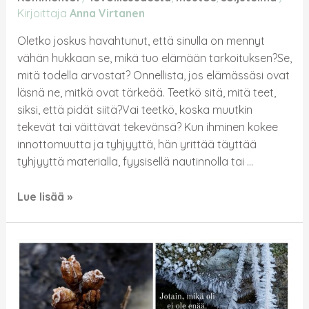
Kirjoittaja
Anna Virtanen
Oletko joskus havahtunut, että sinulla on mennyt
vähän hukkaan se, mikä tuo elämään tarkoituksen?Se,
mitä todella arvostat? Onnellista, jos elämässäsi ovat
läsnä ne, mitkä ovat tärkeää. Teetkö sitä, mitä teet,
siksi, että pidät siitä?Vai teetkö, koska muutkin
tekevät tai väittävät tekevänsä? Kun ihminen kokee
innottomuutta ja tyhjyyttä, hän yrittää täyttää
tyhjyyttä materialla, fyysisellä nautinnolla tai …
Lue lisää »