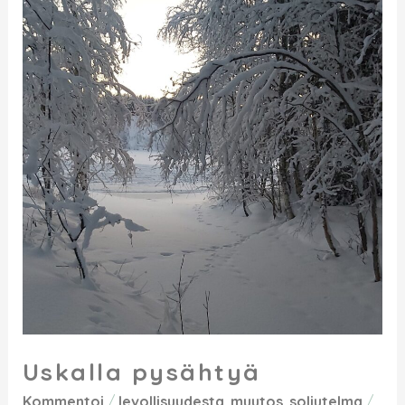
Uskalla pysähtyä
Kommentoi
/
levollisuudesta
,
muutos
,
soljutelma
/