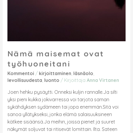
Nämä maisemat ovat
työhuoneitani
Kommentoi
/
kirjoittaminen
,
läsnäolo
,
levollisuudesta
,
luonto
/ Kirjoittaja
Anna Virtanen
Joen hehku pysäytti. Onneksi kuljin rannalle.Ja silti
yksi pieni kukka jokivarressa voi tarjota saman
sykähdyksen sydämeen tai jopa enemmän.Sitä voi
sanoa yllätykseksi, jonka elämä salaisuuksineen
kätkee sisäänsä.Ja meihin, joissa pienet ja suuret
näkymät soljuvat tai ritisevät lomittain. Ilta. Sateen