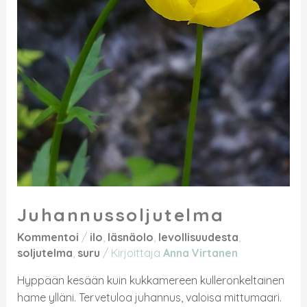
Juhannussoljutelma
Kommentoi
/
ilo
,
läsnäolo
,
levollisuudesta
,
soljutelma
,
suru
/ Kirjoittaja
Anna Virtanen
Hyppään kesään kuin kukkamereen kulleronkeltainen
hame ylläni. Tervetuloa juhannus, valoisa mittumaari.