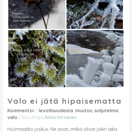
Valo ei jätä hipaisematta
Kommentoi
/
levollisuudesta
,
muutos
,
soljutelma
,
valo
/ Kirjoittaja
Anna Virtanen
Huomaatko joskus. Ne asiat, mitkä olivat jokin aika