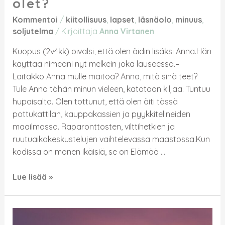
olet?
Kommentoi
/
kiitollisuus
,
lapset
,
läsnäolo
,
minuus
,
soljutelma
/ Kirjoittaja
Anna Virtanen
Kuopus (2v4kk) oivalsi, että olen äidin lisäksi Anna.Hän
käyttää nimeäni nyt melkein joka lauseessa.–
Laitakko Anna mulle maitoa? Anna, mitä sinä teet?
Tule Anna tähän minun vieleen, katotaan kiljaa. Tuntuu
hupaisalta. Olen tottunut, että olen äiti tässä
pottukattilan, kauppakassien ja pyykkitelineiden
maailmassa. Raparonttosten, vilttihetkien ja
ruutuaikakeskustelujen vaihtelevassa maastossa.Kun
kodissa on monen ikäisiä, se on Elämää …
Lue lisää »