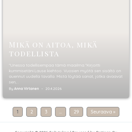
Mikä on aitoa, mikä
todellista
"Unessa todellisempaa tämä maailma."Kirjoitti
kummisetäni.Lause kiehtoo. Vuosien myötä sen sisältö on
auennut uudella tavalla. Mistä löytää sanat, jotka avaavat
sen,...
By
Anna Virtanen
20.4.2026
1
2
3
…
29
Seuraava »