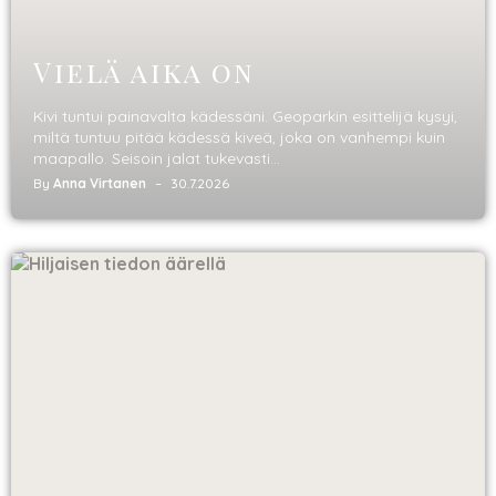
Vielä aika on
Kivi tuntui painavalta kädessäni. Geoparkin esittelijä kysyi,
miltä tuntuu pitää kädessä kiveä, joka on vanhempi kuin
maapallo. Seisoin jalat tukevasti...
By
Anna Virtanen
30.7.2026