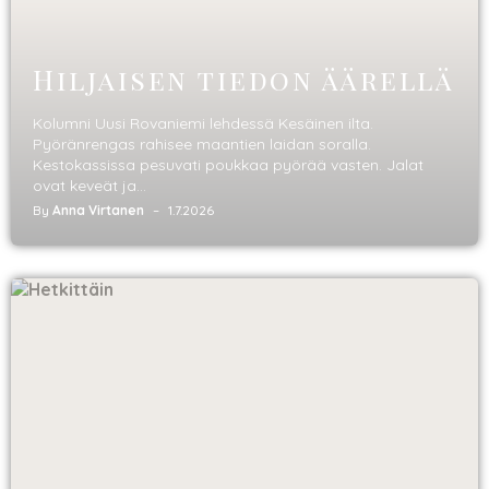
Hiljaisen tiedon äärellä
Kolumni Uusi Rovaniemi lehdessä Kesäinen ilta.
Pyöränrengas rahisee maantien laidan soralla.
Kestokassissa pesuvati poukkaa pyörää vasten. Jalat
ovat keveät ja...
By
Anna Virtanen
1.7.2026