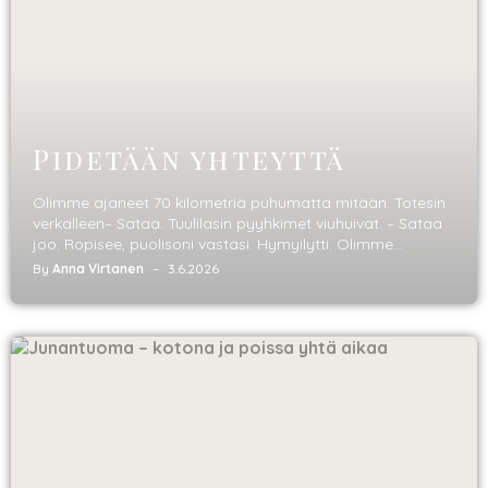
Pidetään yhteyttä
Olimme ajaneet 70 kilometriä puhumatta mitään. Totesin
verkalleen– Sataa. Tuulilasin pyyhkimet viuhuivat. – Sataa
joo. Ropisee, puolisoni vastasi. Hymyilytti. Olimme...
By
Anna Virtanen
3.6.2026