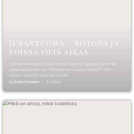
Junantuoma – kotona ja
poissa yhtä aikaa
Katson kasvoja, joissa on iän tuoma rypytys ja silmiä,
joissa pilkahtaa ilo. "Mihinpä sitä kotoa lähtisi?" hän
sanoo. Kulunut talvi oli minulle...
By
Anna Virtanen
11.5.2026