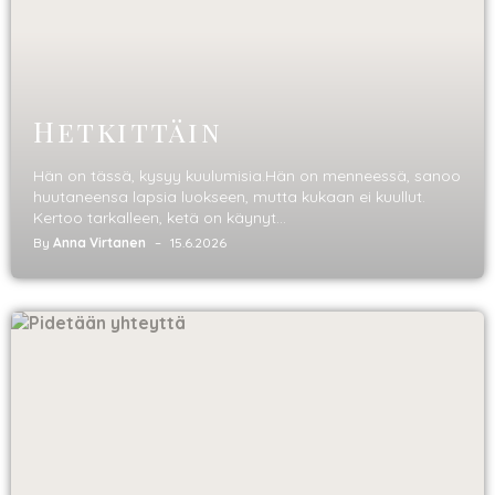
Hetkittäin
Hän on tässä, kysyy kuulumisia.Hän on menneessä, sanoo
huutaneensa lapsia luokseen, mutta kukaan ei kuullut.
Kertoo tarkalleen, ketä on käynyt...
By
Anna Virtanen
15.6.2026