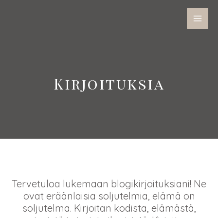
Kirjoituksia
Tervetuloa lukemaan blogikirjoituksiani! Ne
ovat eräänlaisia soljutelmia, elämä on
soljutelma. Kirjoitan kodista, elämästä,