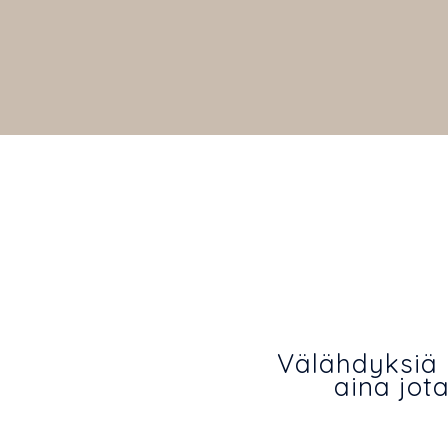
Välähdyksiä 
aina jot