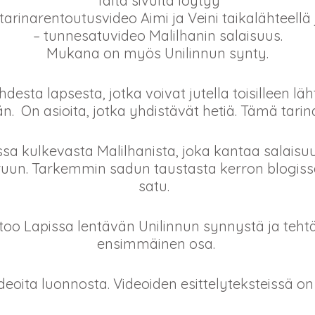
Tältä sivulta löytyy
 tarinarentoutusvideo Aimi ja Veini taikalähteellä 
– tunnesatuvideo Malilhanin salaisuus.
Mukana on myös Unilinnun synty.
ahdesta lapsesta, jotka voivat jutella toisilleen l
ään. On asioita, jotka yhdistävät hetiä. Tämä tari
sa kulkevasta Malilhanista, joka kantaa salaisuutt
ruun. Tarkemmin sadun taustasta kerron blogissa
satu.
rtoo Lapissa lentävän Unilinnun synnystä ja tehtä
ensimmäinen osa.
eoita luonnosta. Videoiden esittelyteksteissä on ni