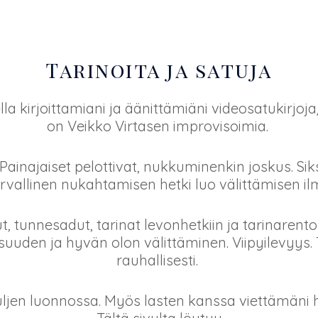
Tarinoita ja satuja
lla kirjoittamiani ja äänittämiäni videosatukirjoja
on Veikko Virtasen improvisoimia.
ainajaiset pelottivat, nukkuminenkin joskus. Siksi
urvallinen nukahtamisen hetki luo välittämisen ilma
ut, tunnesadut, tarinat levonhetkiin ja tarinarento
llisuuden ja hyvän olon välittäminen. Viipyilevyy
rauhallisesti.
 kuljen luonnossa. Myös lasten kanssa viettämäni 