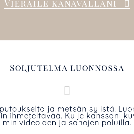
Vieraile kanavallani
Soljutelma luonnossa
putoukselta ja metsän sylistä. Luo
ain ihmeteltävää. Kulje kanssani k
minivideoiden ja sanojen poluilla.