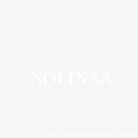
Solinaa
Aimi ja Veini taikalähteillä -tarin