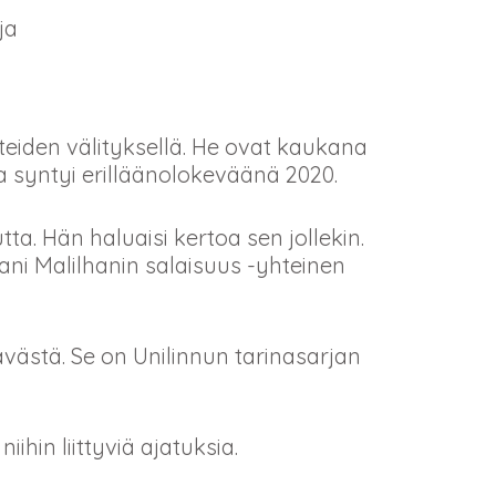
ja
ähteiden välityksellä. He ovat kaukana
na syntyi erilläänolokeväänä 2020.
a. Hän haluaisi kertoa sen jollekin.
ni Malilhanin salaisuus -yhteinen
västä. Se on Unilinnun tarinasarjan
ihin liittyviä ajatuksia.