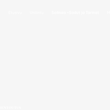
Etusivu
Unilintu
Solinaa ~Sadut ja Tarinat
M
arentoutus