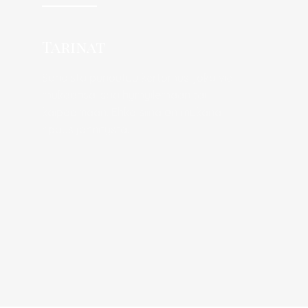
Tarinat
Sanoista punoutuu kertomus, joka vie
mukaansa, saa hymyilemään tai
kaipaamaan. Ehkä siinä on mukana
ripaus jännitystä.