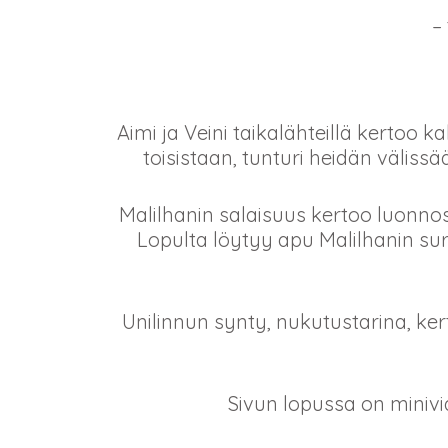
–
Aimi ja Veini taikalähteillä kertoo k
toisistaan, tunturi heidän väliss
Malilhanin salaisuus kertoo luonnos
Lopulta löytyy apu Malilhanin su
Unilinnun synty, nukutustarina, ke
Sivun lopussa on minivid