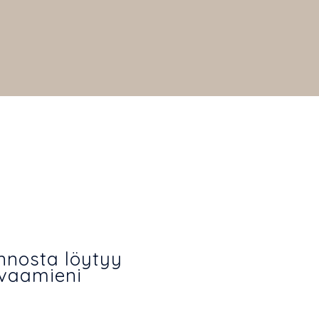
nnosta löytyy
uvaamieni