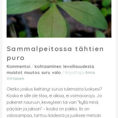
Sammalpeitossa tähtien
puro
Kommentoi
/
kohtaaminen
,
levollisuudesta
,
muistot
,
muutos
,
suru
,
valo
/ Kirjoittaja
Anna
Virtanen
Oletko joskus kieltänyt surua tulemasta luoksesi?
Koska ei sille ole tilaa, ei aikaa, ei voimavaroja. Ja
pakenet nauruun, keveyteen tai vain ”kyllä minä
pärjään ja jaksan” – koska on pakko. Ilo on
valoisampaa, tarttuu kädestä ja juoksee metsän