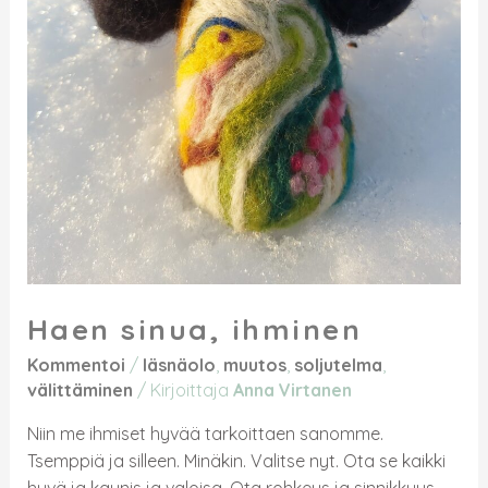
Haen sinua, ihminen
Kommentoi
/
läsnäolo
,
muutos
,
soljutelma
,
välittäminen
/ Kirjoittaja
Anna Virtanen
Niin me ihmiset hyvää tarkoittaen sanomme.
Tsemppiä ja silleen. Minäkin. Valitse nyt. Ota se kaikki
hyvä ja kaunis ja valoisa. Ota rohkeus ja sinnikkyys.