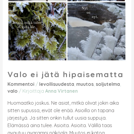
Valo ei jätä hipaisematta
Kommentoi
/
levollisuudesta
,
muutos
,
soljutelma
,
valo
/ Kirjoittaja
Anna Virtanen
Huomaatko joskus. Ne asiat, mitkä olivat jokin aika
sitten supussa, eivät ole enää. Asioilla on tapana
järjestyä. Ja sitten onkin tullut uusia suppuja.
Elämässä aina tulee. Asioita. Asioita. Välillä taas
avautuu avarampi näköala. Muutos ei katoa