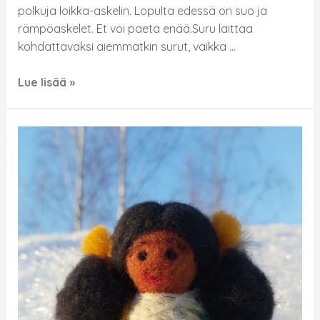
polkuja loikka-askelin. Lopulta edessä on suo ja
rämpöaskelet. Et voi paeta enää.Suru laittaa
kohdattavaksi aiemmatkin surut, vaikka …
Lue lisää »