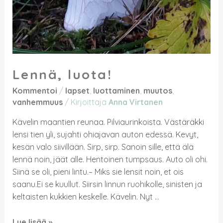
Lennä, luota!
Kommentoi
/
lapset
,
luottaminen
,
muutos
,
vanhemmuus
/ Kirjoittaja
Anna Virtanen
Kävelin maantien reunaa. Pilviaurinkoista. Västäräkki
lensi tien yli, sujahti ohiajavan auton edessä. Kevyt,
kesän valo siivillään. Sirp, sirp. Sanoin sille, että älä
lennä noin, jäät alle. Hentoinen tumpsaus. Auto oli ohi.
Siinä se oli, pieni lintu.– Miks sie lensit noin, et ois
saanu.Ei se kuullut. Siirsin linnun ruohikolle, sinisten ja
keltaisten kukkien keskelle. Kävelin. Nyt …
Lue lisää »