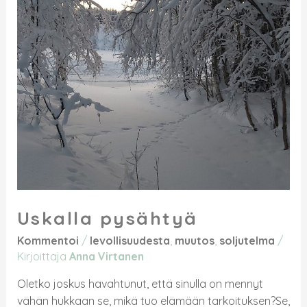
Uskalla pysähtyä
Kommentoi
/
levollisuudesta
,
muutos
,
soljutelma
/
Kirjoittaja
Anna Virtanen
Oletko joskus havahtunut, että sinulla on mennyt
vähän hukkaan se, mikä tuo elämään tarkoituksen?Se,