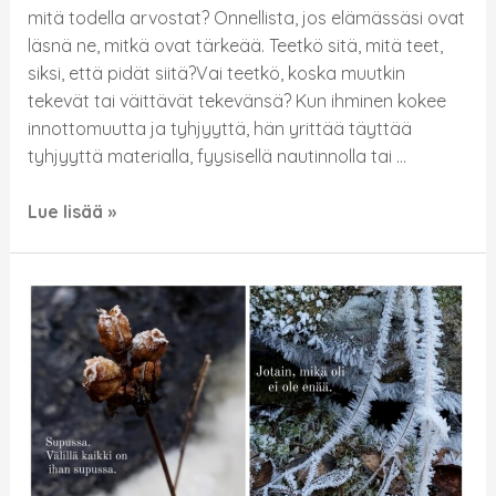
mitä todella arvostat? Onnellista, jos elämässäsi ovat
läsnä ne, mitkä ovat tärkeää. Teetkö sitä, mitä teet,
siksi, että pidät siitä?Vai teetkö, koska muutkin
tekevät tai väittävät tekevänsä? Kun ihminen kokee
innottomuutta ja tyhjyyttä, hän yrittää täyttää
tyhjyyttä materialla, fyysisellä nautinnolla tai …
Lue lisää »