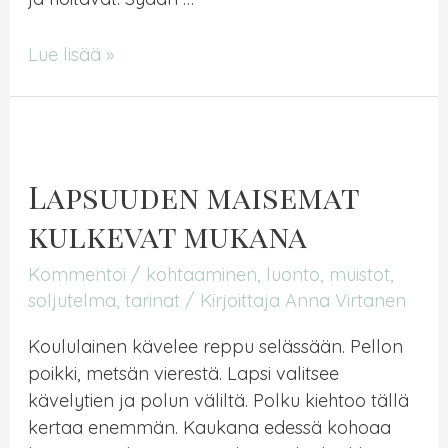
Kohtaaminen
Lue lisää »
on
aina
uusi
Lapsuuden maisemat
kulkevat mukana
Kommentoi
/
kohtaaminen
,
luonto
,
muistot
,
soljutelma
,
tarinat
/ Kirjoittaja
Anna Virtanen
Koululainen kävelee reppu selässään. Pellon
poikki, metsän vierestä. Lapsi valitsee
kävelytien ja polun väliltä. Polku kiehtoo tällä
kertaa enemmän. Kaukana edessä kohoaa