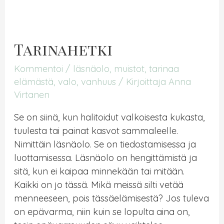
Tarinahetki
Kommentoi
/
läsnäolo
,
muistot
,
tarinaa
elämästä
,
valo
,
vanhuus
/ Kirjoittaja
Anna
Virtanen
Se on siinä, kun halitoidut valkoisesta kukasta,
tuulesta tai painat kasvot sammaleelle.
Nimittäin läsnäolo. Se on tiedostamisessa ja
luottamisessa. Läsnäolo on hengittämistä ja
sitä, kun ei kaipaa minnekään tai mitään.
Kaikki on jo tässä. Mikä meissä silti vetää
menneeseen, pois tässäelämisestä? Jos tuleva
on epävarma, niin kuin se lopulta aina on,