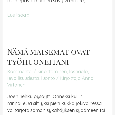
tosin epävarmuuden sävy vaihtelee, …
Tarinahetki
Lue lisää »
Nämä maisemat ovat
työhuoneitani
Kommentoi
/
kirjoittaminen
,
läsnäolo
,
levollisuudesta
,
luonto
/ Kirjoittaja
Anna
Virtanen
Joen hehku pysäytti. Onneksi kuljin
rannalle.Ja silti yksi pieni kukka jokivarressa
voi tarjota saman sykähdyksen sydämeen tai