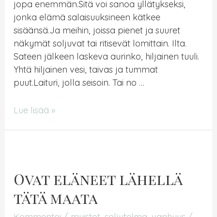
jopa enemmän.Sitä voi sanoa yllätykseksi,
jonka elämä salaisuuksineen kätkee
sisäänsä.Ja meihin, joissa pienet ja suuret
näkymät soljuvat tai ritisevät lomittain. Ilta.
Sateen jälkeen laskeva aurinko, hiljainen tuuli.
Yhtä hiljainen vesi, taivas ja tummat
puut.Laituri, jolla seisoin. Tai no …
Nämä
Lue lisää »
maisemat
ovat
työhuoneitani
Ovat eläneet lähellä
tätä maata
Kommentoi
/
muistot
,
soljutelma
,
vanhuus
/