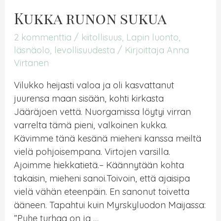
maata
Kukka runon sukua
2 kommenttia
/
kiitollisuus
,
Lapin luonto
,
läsnäolo
,
levollisuudesta
/ Kirjoittaja
Anna
Virtanen
Vilukko heijasti valoa ja oli kasvattanut
juurensa maan sisään, kohti kirkasta
Jääräjoen vettä. Nuorgamissa löytyi virran
varrelta tämä pieni, valkoinen kukka.
Kävimme tänä kesänä mieheni kanssa meiltä
vielä pohjoisempana. Virtojen varsilla.
Ajoimme hiekkatietä.– Käännytään kohta
takaisin, mieheni sanoi.Toivoin, että ajaisipa
vielä vähän eteenpäin. En sanonut toivetta
ääneen. Tapahtui kuin Myrskyluodon Maijassa:
”Puhe turhaa on ja …