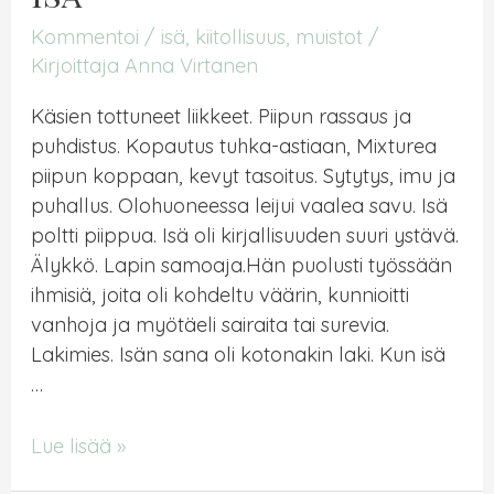
Kommentoi
/
isä
,
kiitollisuus
,
muistot
/
Kirjoittaja
Anna Virtanen
Käsien tottuneet liikkeet. Piipun rassaus ja
puhdistus. Kopautus tuhka-astiaan, Mixturea
piipun koppaan, kevyt tasoitus. Sytytys, imu ja
puhallus. Olohuoneessa leijui vaalea savu. Isä
poltti piippua. Isä oli kirjallisuuden suuri ystävä.
Älykkö. Lapin samoaja.Hän puolusti työssään
ihmisiä, joita oli kohdeltu väärin, kunnioitti
vanhoja ja myötäeli sairaita tai surevia.
Lakimies. Isän sana oli kotonakin laki. Kun isä
…
Isä
Lue lisää »