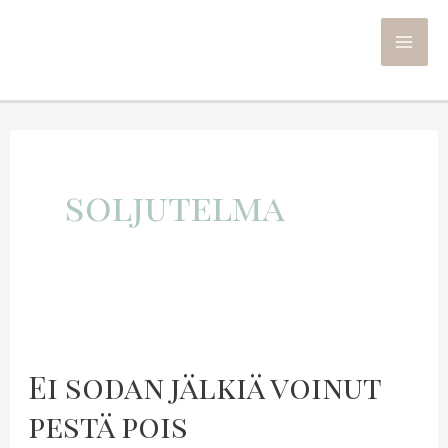
Siirry
sisältöön
MA
ME
soljutelma
Ei sodan jälkiä voinut
pestä pois