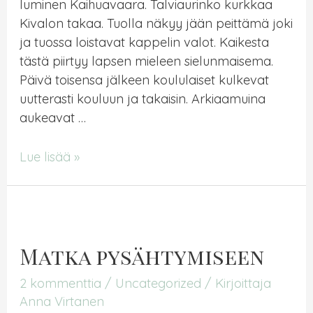
luminen Kaihuavaara. Talviaurinko kurkkaa
Kivalon takaa. Tuolla näkyy jään peittämä joki
ja tuossa loistavat kappelin valot. Kaikesta
tästä piirtyy lapsen mieleen sielunmaisema.
Päivä toisensa jälkeen koululaiset kulkevat
uutterasti kouluun ja takaisin. Arkiaamuina
aukeavat …
Lapsuuden
Lue lisää »
maisemat
kulkevat
mukana
Matka pysähtymiseen
2 kommenttia
/
Uncategorized
/ Kirjoittaja
Anna Virtanen