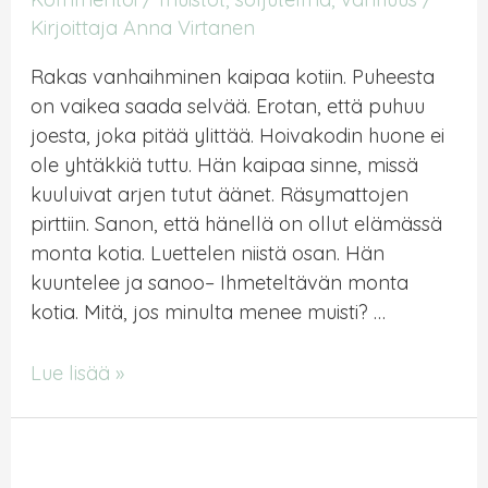
Kirjoittaja
Anna Virtanen
Rakas vanhaihminen kaipaa kotiin. Puheesta
on vaikea saada selvää. Erotan, että puhuu
joesta, joka pitää ylittää. Hoivakodin huone ei
ole yhtäkkiä tuttu. Hän kaipaa sinne, missä
kuuluivat arjen tutut äänet. Räsymattojen
pirttiin. Sanon, että hänellä on ollut elämässä
monta kotia. Luettelen niistä osan. Hän
kuuntelee ja sanoo– Ihmeteltävän monta
kotia. Mitä, jos minulta menee muisti? …
Ovat
Lue lisää »
eläneet
lähellä
tätä