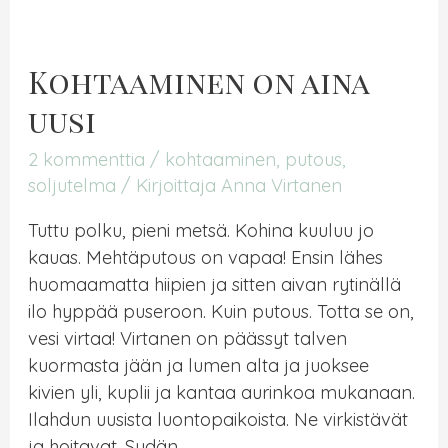
voinut
pestä
pois
Kohtaaminen on aina
uusi
2 kommenttia
/
kohtaaminen
,
putous
,
soljutelma
/ Kirjoittaja
Anna Virtanen
Tuttu polku, pieni metsä. Kohina kuuluu jo
kauas. Mehtäputous on vapaa! Ensin lähes
huomaamatta hiipien ja sitten aivan rytinällä
ilo hyppää puseroon. Kuin putous. Totta se on,
vesi virtaa! Virtanen on päässyt talven
kuormasta jään ja lumen alta ja juoksee
kivien yli, kuplii ja kantaa aurinkoa mukanaan.
Ilahdun uusista luontopaikoista. Ne virkistävät
ja hoitavat. Sydän …