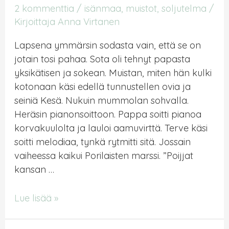
2 kommenttia
/
isänmaa
,
muistot
,
soljutelma
/
Kirjoittaja
Anna Virtanen
Lapsena ymmärsin sodasta vain, että se on
jotain tosi pahaa. Sota oli tehnyt papasta
yksikätisen ja sokean. Muistan, miten hän kulki
kotonaan käsi edellä tunnustellen ovia ja
seiniä Kesä. Nukuin mummolan sohvalla.
Heräsin pianonsoittoon. Pappa soitti pianoa
korvakuulolta ja lauloi aamuvirttä. Terve käsi
soitti melodiaa, tynkä rytmitti sitä. Jossain
vaiheessa kaikui Porilaisten marssi. ”Poijjat
kansan …
Ei
Lue lisää »
sodan
jälkiä