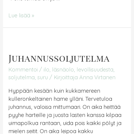
Kukka
Lue lisää »
runon
sukua
Juhannussoljutelma
Kommentoi
/
ilo
,
läsnäolo
,
levollisuudesta
,
soljutelma
,
suru
/ Kirjoittaja
Anna Virtanen
Hyppään kesään kuin kukkamereen
kulleronkeltainen hame ylläni. Tervetuloa
juhannus, valoisa mittumaari. On aika heittää
pyyhe harteille ja juosta lasten kanssa kilpaa
uimapolkua rantaan, uida pois kaikki pölyt ja
mielen seitit. On aika leipoa kakku