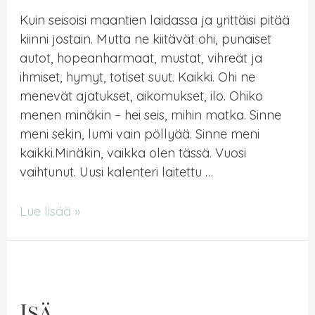
Kuin seisoisi maantien laidassa ja yrittäisi pitää
kiinni jostain. Mutta ne kiitävät ohi, punaiset
autot, hopeanharmaat, mustat, vihreät ja
ihmiset, hymyt, totiset suut. Kaikki. Ohi ne
menevät ajatukset, aikomukset, ilo. Ohiko
menen minäkin – hei seis, mihin matka. Sinne
meni sekin, lumi vain pöllyää. Sinne meni
kaikki.Minäkin, vaikka olen tässä. Vuosi
vaihtunut. Uusi kalenteri laitettu …
Matka
Lue lisää »
pysähtymiseen
Isä