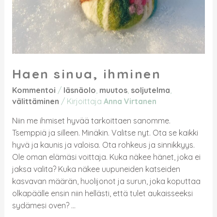
Haen sinua, ihminen
Kommentoi
/
läsnäolo
,
muutos
,
soljutelma
,
välittäminen
/ Kirjoittaja
Anna Virtanen
Niin me ihmiset hyvää tarkoittaen sanomme.
Tsemppiä ja silleen. Minäkin. Valitse nyt. Ota se kaikki
hyvä ja kaunis ja valoisa. Ota rohkeus ja sinnikkyys.
Ole oman elämäsi voittaja. Kuka näkee hänet, joka ei
jaksa valita? Kuka näkee uupuneiden katseiden
kasvavan määrän, huolijonot ja surun, joka koputtaa
olkapäälle ensin niin hellästi, että tulet aukaisseeksi
sydämesi oven? …