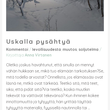
Uskalla pysähtyä
Kommentoi
/
levollisuudesta
,
muutos
,
soljutelma
/
Kirjoittaja
Anna Virtanen
Oletko joskus havahtunut, että sinulla on mennyt
vähän hukkaan se, mikä tuo elämään tarkoituksen?Se,
mitä todella arvostat? Onnellista, jos elämässäsi ovat
läsnä ne, mitkä ovat tärkeää. Teetkö sitä, mitä teet,
siksi, että pidät siitä?Vai teetkö, koska muutkin
tekevät tai väittävät tekevänsä? Kun ihminen kokee
innottomuutta ja tyhjyyttä, hän yrittää täyttää
tyhjyyttä materialla, fyysisellä nautinnolla tai …