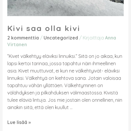
Kivi saa olla kivi
2 kommenttia
/
Uncategorized
/ Kirjoittaja
Anna
Virtanen
”Kivet välkehtyy eläviksi linnuiksi.” Siitä on jo aikaa, kun
lapsi kertoi tarinaa, jossa tapahtui näin ihmeellinen
asia. Kivet muuttuivat, ei kun ne välkehtyivät- eläviksi
linnuiksi. Välkehtyä on kiehtova sana. Jotain valoisaa
tapahtuu vähän yllättäen. Välkehtyminen on
välähdyksen ja pilkahduksen välimaastossa. Kivistä
tulee eläviä lintuja. Jos mie jostain olen onnellinen, niin
ainakin siitä, että olen kuullut …
Lue lisää »