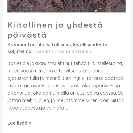
Kiitollinen jo yhdestä
päivästä
Kommentoi
/
ilo
,
kiitollisuus
,
levollisuudesta
,
soljutelma
/ Kirjoittaja
Anna Virtanen
Jos et ole jaksanut tai ehtinyt tehdä tiliä itsellesi siitä,
miten vuosi meni, niin ei tarvitse. Istaha,anna
ajatusten tulla ja mennä.Juuri nyt ei tarvitse päättää,
luvata tai tavoitella. Uusi vuosi on joka tapauksessa
alkanut.Ja joka aamu meillä on uusi päivä edessä. Se
jättää meihin jäljen, ja me jätämme siihen. Voin kiittää
koko vuodesta,ja voin olla …
Lue lisää »