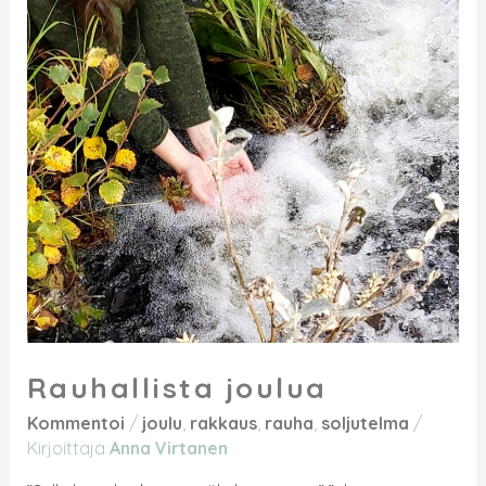
Rauhallista joulua
Kommentoi
/
joulu
,
rakkaus
,
rauha
,
soljutelma
/
Kirjoittaja
Anna Virtanen