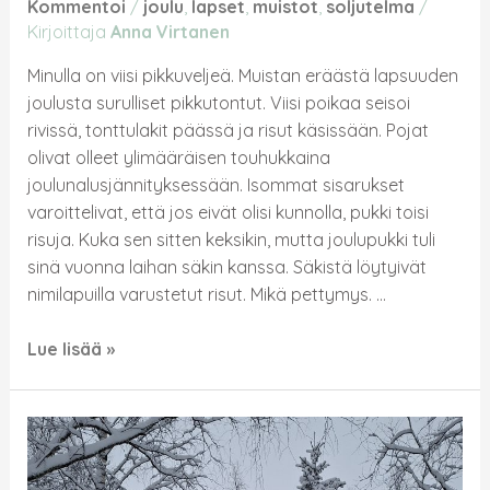
Kommentoi
/
joulu
,
lapset
,
muistot
,
soljutelma
/
Kirjoittaja
Anna Virtanen
Minulla on viisi pikkuveljeä. Muistan eräästä lapsuuden
joulusta surulliset pikkutontut. Viisi poikaa seisoi
rivissä, tonttulakit päässä ja risut käsissään. Pojat
olivat olleet ylimääräisen touhukkaina
joulunalusjännityksessään. Isommat sisarukset
varoittelivat, että jos eivät olisi kunnolla, pukki toisi
risuja. Kuka sen sitten keksikin, mutta joulupukki tuli
sinä vuonna laihan säkin kanssa. Säkistä löytyivät
nimilapuilla varustetut risut. Mikä pettymys. …
Lue lisää »