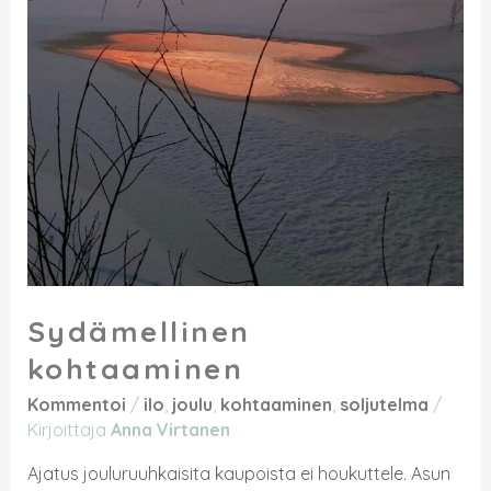
Sydämellinen
kohtaaminen
Kommentoi
/
ilo
,
joulu
,
kohtaaminen
,
soljutelma
/
Kirjoittaja
Anna Virtanen
Ajatus jouluruuhkaisita kaupoista ei houkuttele. Asun