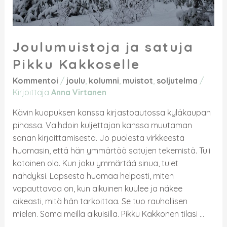
Joulumuistoja ja satuja
Pikku Kakkoselle
Kommentoi
/
joulu
,
kolumni
,
muistot
,
soljutelma
/
Kirjoittaja
Anna Virtanen
Kävin kuopuksen kanssa kirjastoautossa kyläkaupan
pihassa. Vaihdoin kuljettajan kanssa muutaman
sanan kirjoittamisesta. Jo puolesta virkkeestä
huomasin, että hän ymmärtää satujen tekemistä. Tuli
kotoinen olo. Kun joku ymmärtää sinua, tulet
nähdyksi. Lapsesta huomaa helposti, miten
vapauttavaa on, kun aikuinen kuulee ja näkee
oikeasti, mitä hän tarkoittaa. Se tuo rauhallisen
mielen. Sama meillä aikuisilla. Pikku Kakkonen tilasi …