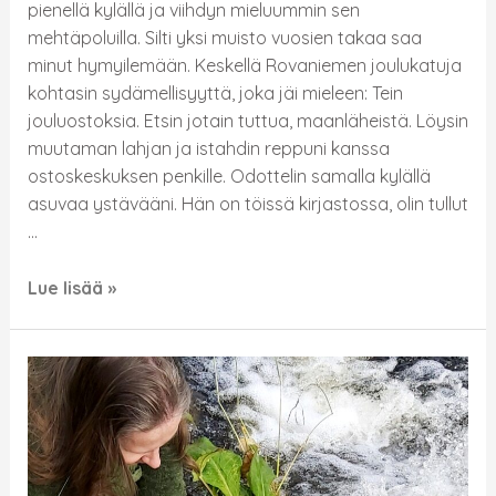
pienellä kylällä ja viihdyn mieluummin sen
mehtäpoluilla. Silti yksi muisto vuosien takaa saa
minut hymyilemään. Keskellä Rovaniemen joulukatuja
kohtasin sydämellisyyttä, joka jäi mieleen: Tein
jouluostoksia. Etsin jotain tuttua, maanläheistä. Löysin
muutaman lahjan ja istahdin reppuni kanssa
ostoskeskuksen penkille. Odottelin samalla kylällä
asuvaa ystävääni. Hän on töissä kirjastossa, olin tullut
…
Lue lisää »