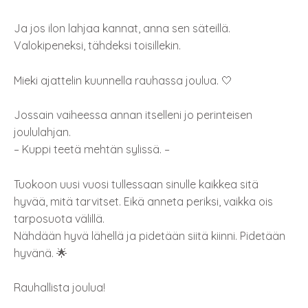
Ja jos ilon lahjaa kannat, anna sen säteillä.
Valokipeneksi, tähdeksi toisillekin.
Mieki ajattelin kuunnella rauhassa joulua. 🤍
Jossain vaiheessa annan itselleni jo perinteisen
joululahjan.
– Kuppi teetä mehtän sylissä. –
Tuokoon uusi vuosi tullessaan sinulle kaikkea sitä
hyvää, mitä tarvitset. Eikä anneta periksi, vaikka ois
tarposuota välillä.
Nähdään hyvä lähellä ja pidetään siitä kiinni. Pidetään
hyvänä. 🌟
Rauhallista joulua!