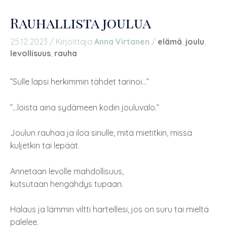
Rauhallista joulua
25.12.2023
/ Kirjoittaja
Anna Virtanen
/
elämä
,
joulu
,
levollisuus
,
rauha
”Sulle lapsi herkimmin tähdet tarinoi…”
”…loista aina sydämeen kodin jouluvalo.”
Joulun rauhaa ja iloa sinulle, mitä mietitkin, missä
kuljetkin tai lepäät.
Annetaan levolle mahdollisuus,
kutsutaan hengähdys tupaan.
Halaus ja lämmin viltti harteillesi, jos on suru tai mieltä
palelee.