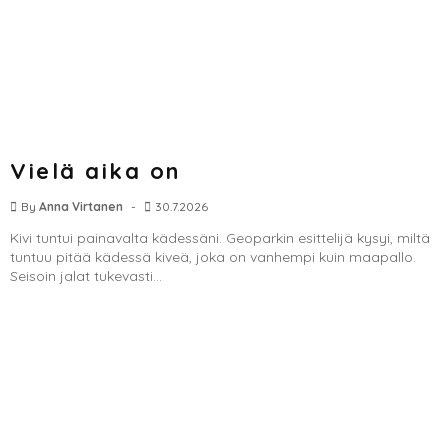
Vielä aika on
By
Anna Virtanen
30.7.2026
Kivi tuntui painavalta kädessäni. Geoparkin esittelijä kysyi, miltä
tuntuu pitää kädessä kiveä, joka on vanhempi kuin maapallo.
Seisoin jalat tukevasti...