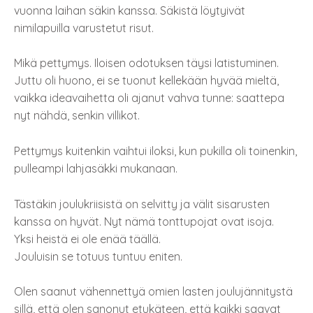
vuonna laihan säkin kanssa. Säkistä löytyivät
nimilapuilla varustetut risut.
Mikä pettymys. Iloisen odotuksen täysi latistuminen.
Juttu oli huono, ei se tuonut kellekään hyvää mieltä,
vaikka ideavaihetta oli ajanut vahva tunne: saattepa
nyt nähdä, senkin villikot.
Pettymys kuitenkin vaihtui iloksi, kun pukilla oli toinenkin,
pulleampi lahjasäkki mukanaan.
Tästäkin joulukriisistä on selvitty ja välit sisarusten
kanssa on hyvät. Nyt nämä tonttupojat ovat isoja.
Yksi heistä ei ole enää täällä.
Jouluisin se totuus tuntuu eniten.
Olen saanut vähennettyä omien lasten joulujännitystä
sillä, että olen sanonut etukäteen, että kaikki saavat