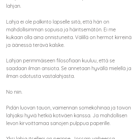
lahjan.
Lahja ei ole palkinto lapselle siitä, että hän on
mahdollisimman sopuisa ja häiritsemätön. Ei me
kukaan olla aina onnistuneita. Välillä on hermot kirreinä
ja äänessä terävä kalske.
Lahjan perimmäiseen filosofiaan kuuluu, että se
saadaan ilman ansiota. Se annetaan hyvällä mielellä ja
ilman odotusta vastalahjasta.
No niin.
Pidän luovan tauon, vaimennan somekohinaa ja toivon
lahjaksi hyviä hetkiä kotiväen kanssa. Ja mahdollisen
levon kirvoittamaa sanojen pulppua paperille.
Yksi lahja itselleni on perinne. Jossain vaiheessa