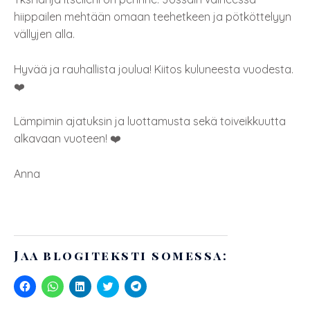
hiippailen mehtään omaan teehetkeen ja pötköttelyyn
vällyjen alla.
Hyvää ja rauhallista joulua! Kiitos kuluneesta vuodesta.
❤️
Lämpimin ajatuksin ja luottamusta sekä toiveikkuutta
alkavaan vuoteen! ❤️
Anna
Jaa blogiteksti somessa:
J
J
J
J
J
a
a
a
a
a
a
a
a
a
a