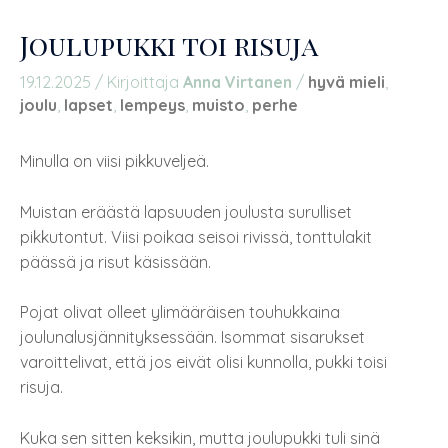
Joulupukki toi risuja
19.12.2025
/ Kirjoittaja
Anna Virtanen
/
hyvä mieli
,
joulu
,
lapset
,
lempeys
,
muisto
,
perhe
Minulla on viisi pikkuveljeä.
Muistan eräästä lapsuuden joulusta surulliset
pikkutontut. Viisi poikaa seisoi rivissä, tonttulakit
päässä ja risut käsissään.
Pojat olivat olleet ylimääräisen touhukkaina
joulunalusjännityksessään. Isommat sisarukset
varoittelivat, että jos eivät olisi kunnolla, pukki toisi
risuja.
Kuka sen sitten keksikin, mutta joulupukki tuli sinä