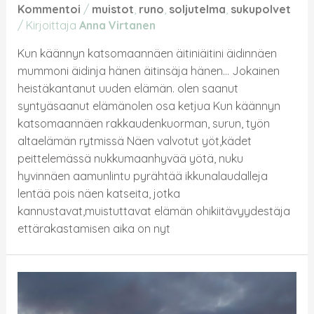
Kommentoi
/
muistot
,
runo
,
soljutelma
,
sukupolvet
/ Kirjoittaja
Anna Virtanen
Kun käännyn katsomaannäen äitiniäitini äidinnäen
mummoni äidinja hänen äitinsäja hänen… Jokainen
heistäkantanut uuden elämän. olen saanut
syntyäsaanut elämänolen osa ketjua Kun käännyn
katsomaannäen rakkaudenkuorman, surun, työn
altaelämän rytmissä Näen valvotut yöt,kädet
peittelemässä nukkumaanhyvää yötä, nuku
hyvinnäen aamunlintu pyrähtää ikkunalaudalleja
lentää pois näen katseita, jotka
kannustavat,muistuttavat elämän ohikiitävyydestäja
ettärakastamisen aika on nyt