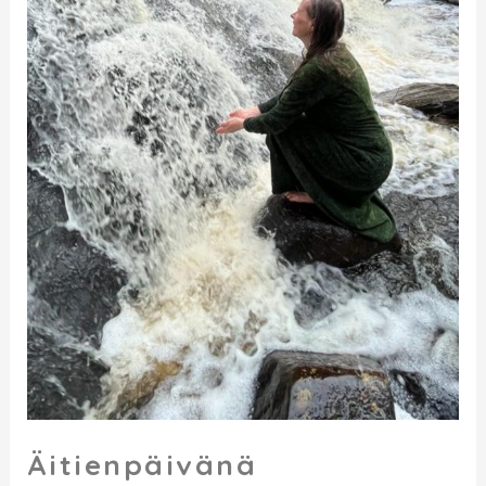
Äitienpäivänä