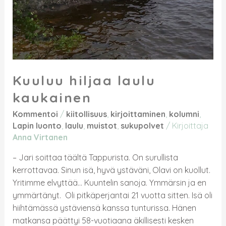
Kuuluu hiljaa laulu
kaukainen
Kommentoi
/
kiitollisuus
,
kirjoittaminen
,
kolumni
,
Lapin luonto
,
laulu
,
muistot
,
sukupolvet
/ Kirjoittaja
Anna Virtanen
– Jari soittaa täältä Tappurista. On surullista
kerrottavaa. Sinun isä, hyvä ystäväni, Olavi on kuollut.
Yritimme elvyttää… Kuuntelin sanoja. Ymmärsin ja en
ymmärtänyt. Oli pitkäperjantai 21 vuotta sitten. Isä oli
hiihtämässä ystäviensä kanssa tunturissa. Hänen
matkansa päättyi 58-vuotiaana äkillisesti kesken