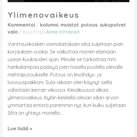
Ylimenovaikeus
Kommentoi
/
kolumni
,
muistot
,
putous
,
sukupolvet
,
valo
/ Kirjoittaja
Anna Virtanen
Vanttauskosken voimalaitoksen silta suljetaan pian
korjauksen vuoksi. Se vaikuttaa monen elämään
usean kuukauden ajan. Minulle se tarkoittaa mm.
hankalampaa pääsyä joen toisella puolella olevalle
mehtäputoukselle. Putous on levähdys- ja
luovuuspaikkani. Sula-aikaan olen käynyt siellä
vähintään kerran viikossa. Kesäkuussa alkaa
ylimenovaikeus. Kylän keskellä olevan sillan arvon
ymmärtää entistä paremmin nyt, kun kulku suljetaan.
Silta on yhteys monella …
Lue lisää »