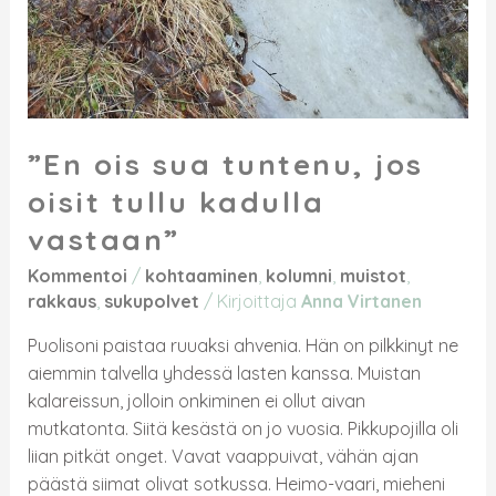
”En ois sua tuntenu, jos
oisit tullu kadulla
vastaan”
Kommentoi
/
kohtaaminen
,
kolumni
,
muistot
,
rakkaus
,
sukupolvet
/ Kirjoittaja
Anna Virtanen
Puolisoni paistaa ruuaksi ahvenia. Hän on pilkkinyt ne
aiemmin talvella yhdessä lasten kanssa. Muistan
kalareissun, jolloin onkiminen ei ollut aivan
mutkatonta. Siitä kesästä on jo vuosia. Pikkupojilla oli
liian pitkät onget. Vavat vaappuivat, vähän ajan
päästä siimat olivat sotkussa. Heimo-vaari, mieheni