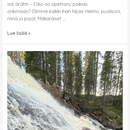
isä, ärähti: – Etkö oo opettanu poikias
onkimaan? Olimme kaikki ihan hiljaa. Heimo, puolisoni,
minä ja pojat. Mäkäräiset …
Lue lisää »