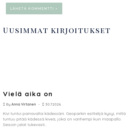
Uusimmat kirjoitukset
Vielä aika on
By
Anna Virtanen
30.7.2026
Kivi tuntui painavalta kädessäni. Geoparkin esittelijä kysyi, miltä
tuntuu pitää kädessä kiveä, joka on vanhempi kuin maapallo.
Seisoin jalat tukevasti...