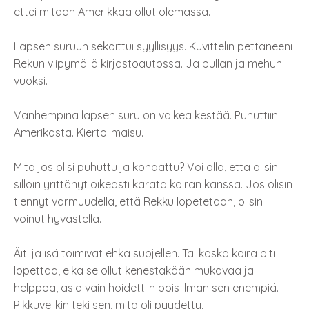
ettei mitään Amerikkaa ollut olemassa.
Lapsen suruun sekoittui syyllisyys. Kuvittelin pettäneeni
Rekun viipymällä kirjastoautossa. Ja pullan ja mehun
vuoksi.
Vanhempina lapsen suru on vaikea kestää. Puhuttiin
Amerikasta. Kiertoilmaisu.
Mitä jos olisi puhuttu ja kohdattu? Voi olla, että olisin
silloin yrittänyt oikeasti karata koiran kanssa. Jos olisin
tiennyt varmuudella, että Rekku lopetetaan, olisin
voinut hyvästellä.
Äiti ja isä toimivat ehkä suojellen. Tai koska koira piti
lopettaa, eikä se ollut kenestäkään mukavaa ja
helppoa, asia vain hoidettiin pois ilman sen enempiä.
Pikkuvelikin teki sen, mitä oli pyydetty.