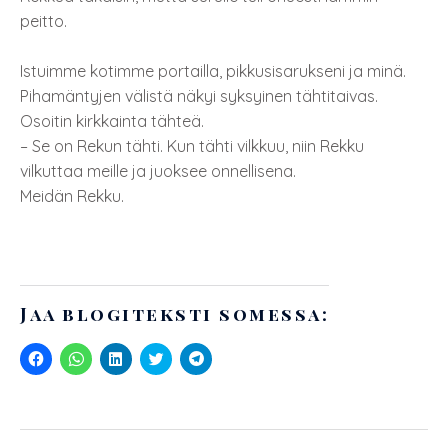
peitto.
Istuimme kotimme portailla, pikkusisarukseni ja minä.
Pihamäntyjen välistä näkyi syksyinen tähtitaivas.
Osoitin kirkkainta tähteä.
– Se on Rekun tähti. Kun tähti vilkkuu, niin Rekku
vilkuttaa meille ja juoksee onnellisena.
Meidän Rekku.
Jaa blogiteksti somessa:
J
J
J
J
J
a
a
a
a
a
a
a
a
a
a
F
W
L
T
T
a
h
i
w
e
c
a
n
i
l
e
t
k
t
e
b
s
e
t
g