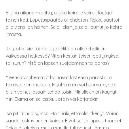
Ei sinä aikana mietitty, olisiko koiralle voinut löytyä
toinen koti. Lopetuspäätös oli ehdoton. Rekku saattoi
olla vieraille vihainen. Se oli eläin ja se oli purrut jo kahta
ihmistä.
Käytätkö kiertoilmaisuja? Mitä on olla rehellinen
vaikeassa hetkessä? Miten kestän toisen pettymykset
tai surun? Mitä on lapsen suojeleminen tai paras?
Yleensä vanhemmat haluavat lastensa parasta ja
toimivat sen mukaan. Myöhemmin voi huomata, että
olisin voinut jossain tehdä toisin. Minullekin on käynyt
niin. Elämä on sellaista. Jotain voi korjatakin.
Isä piti minua sylissä. Hän näki, että olin itkenyt. Voisin
saada joskus uuden koiran. Eivät syli ja lupaus tuoneet
Rekkua takaisin, mutta surulle tuli ohuesti lämmin