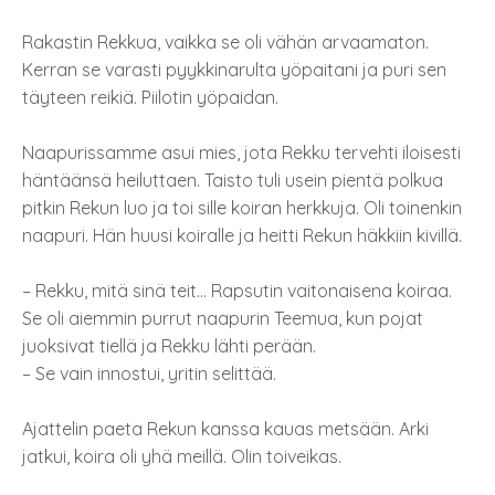
Rakastin Rekkua, vaikka se oli vähän arvaamaton.
Kerran se varasti pyykkinarulta yöpaitani ja puri sen
täyteen reikiä. Piilotin yöpaidan.
Naapurissamme asui mies, jota Rekku tervehti iloisesti
häntäänsä heiluttaen. Taisto tuli usein pientä polkua
pitkin Rekun luo ja toi sille koiran herkkuja. Oli toinenkin
naapuri. Hän huusi koiralle ja heitti Rekun häkkiin kivillä.
– Rekku, mitä sinä teit… Rapsutin vaitonaisena koiraa.
Se oli aiemmin purrut naapurin Teemua, kun pojat
juoksivat tiellä ja Rekku lähti perään.
– Se vain innostui, yritin selittää.
Ajattelin paeta Rekun kanssa kauas metsään. Arki
jatkui, koira oli yhä meillä. Olin toiveikas.