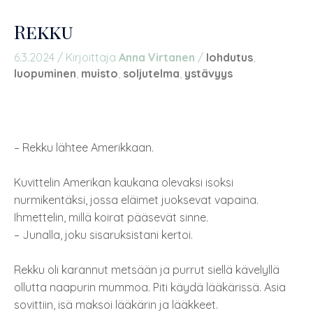
Rekku
6.3.2024
/ Kirjoittaja
Anna Virtanen
/
lohdutus
,
luopuminen
,
muisto
,
soljutelma
,
ystävyys
– Rekku lähtee Amerikkaan.
Kuvittelin Amerikan kaukana olevaksi isoksi
nurmikentäksi, jossa eläimet juoksevat vapaina.
Ihmettelin, millä koirat pääsevät sinne.
– Junalla, joku sisaruksistani kertoi.
Rekku oli karannut metsään ja purrut siellä kävelyllä
ollutta naapurin mummoa. Piti käydä lääkärissä. Asia
sovittiin, isä maksoi lääkärin ja lääkkeet.