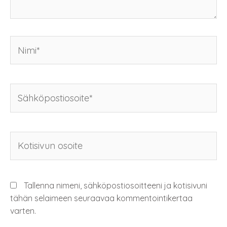
s
s
s
s
a
a
)
)
Tallenna nimeni, sähköpostiosoitteeni ja kotisivuni
tähän selaimeen seuraavaa kommentointikertaa
varten.