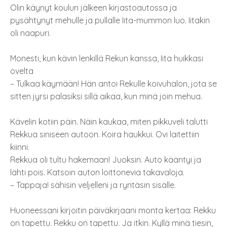
Olin käynyt koulun jälkeen kirjastoautossa ja
pysähtynyt mehulle ja pullalle Iita-mummon luo. Iitakin
oli naapuri.
Monesti, kun kävin lenkillä Rekun kanssa, Iita huikkasi
ovelta
– Tulkaa käymään! Hän antoi Rekulle koivuhalon, jota se
sitten jyrsi palasiksi sillä aikaa, kun minä join mehua.
Kävelin kotiin päin. Näin kaukaa, miten pikkuveli talutti
Rekkua siniseen autoon. Koira haukkui. Ovi laitettiin
kiinni.
Rekkua oli tultu hakemaan! Juoksin. Auto kääntyi ja
lähti pois. Katsoin auton loittonevia takavaloja.
– Tappaja! sähisin veljelleni ja ryntäsin sisälle.
Huoneessani kirjoitin päiväkirjaani monta kertaa: Rekku
on tapettu. Rekku on tapettu. Ja itkin. Kyllä minä tiesin,