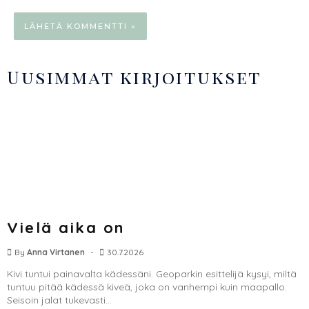
Uusimmat kirjoitukset
Vielä aika on
By
Anna Virtanen
30.7.2026
Kivi tuntui painavalta kädessäni. Geoparkin esittelijä kysyi, miltä
tuntuu pitää kädessä kiveä, joka on vanhempi kuin maapallo.
Seisoin jalat tukevasti...