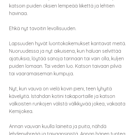
katsoin puiden oksien lempeää liikettä ja lehtien
havinaa.
Ehkä nyt tavoitin levollisuuden.
Lapsuuden hyvät luontokokemukset kantavat meitä.
Nuoruudessa ja nyt aikuisena, kun haluan selvittää
ajatuksia, löytää sanoja tarinaan tai vain olla, kuljen
puiden lomaan. Tai veden luo. Katson taivaan pilviä
tai vaaramaiseman kumpuja.
Nyt, kun vauva on vielä kovin pieni, teen lyhyitä
kävelyitä. Istahdan kotini takaportaille ja katson
valkoisten runkojen välistä välkkyvää jokea, vakaata
Kemijokea.
Annan vauvan kuulla laineita ja puita, nähdä
lehdenvihreää ja taivaansinistä. Annan hänen tuntea