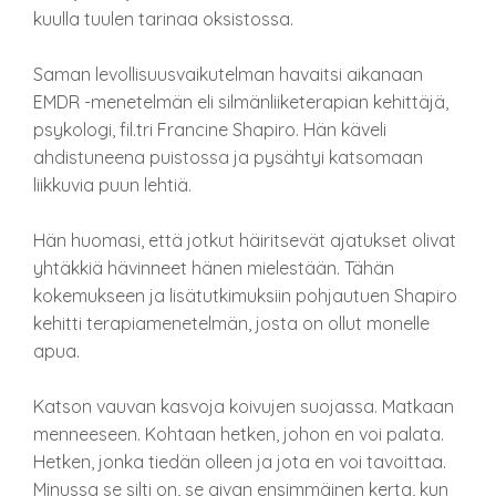
kuulla tuulen tarinaa oksistossa.
Saman levollisuusvaikutelman havaitsi aikanaan
EMDR -menetelmän eli silmänliiketerapian kehittäjä,
psykologi, fil.tri Francine Shapiro. Hän käveli
ahdistuneena puistossa ja pysähtyi katsomaan
liikkuvia puun lehtiä.
Hän huomasi, että jotkut häiritsevät ajatukset olivat
yhtäkkiä hävinneet hänen mielestään. Tähän
kokemukseen ja lisätutkimuksiin pohjautuen Shapiro
kehitti terapiamenetelmän, josta on ollut monelle
apua.
Katson vauvan kasvoja koivujen suojassa. Matkaan
menneeseen. Kohtaan hetken, johon en voi palata.
Hetken, jonka tiedän olleen ja jota en voi tavoittaa.
Minussa se silti on, se aivan ensimmäinen kerta, kun