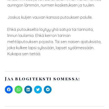
auringon lämmön, nurmen kosketuksen ja tuulen.
Joskus kuljen vauvan kanssa putouksen polulle.
Ehkä putoukselta löytyy yhä satuja tai tarinoita,
linnun laulamia. Ehkä kerron tarinan
mehtäputouksen pojasta. Tai sen naisen ajatuksista,
joka kulkee lapsi sylissään, lapset sydämessään.
Kukapa sen tietää.
Jaa blogiteksti somessa:
J
J
J
J
J
a
a
a
a
a
a
a
a
a
a
F
W
L
T
T
a
h
i
w
e
c
a
n
i
l
e
t
k
t
e