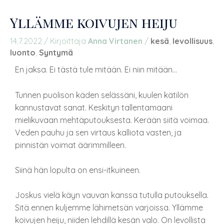
Yllämme koivujen heiju
14.7.2022
/ Kirjoittaja
Anna Virtanen
/
kesä
,
levollisuus
,
luonto
,
Syntymä
En jaksa. Ei tästä tule mitään. Ei niin mitään…
Tunnen puolison käden selässäni, kuulen kätilön
kannustavat sanat. Keskityn tallentamaani
mielikuvaan mehtäputouksesta. Kerään siitä voimaa.
Veden pauhu ja sen virtaus kalliota vasten, ja
pinnistän voimat äärimmilleen.
Siinä hän lopulta on ensi-itkuineen.
Joskus vielä käyn vauvan kanssa tutulla putouksella.
Sitä ennen kuljemme lähimetsän varjoissa. Yllämme
koivujen heiju, niiden lehdillä kesän valo. On levollista