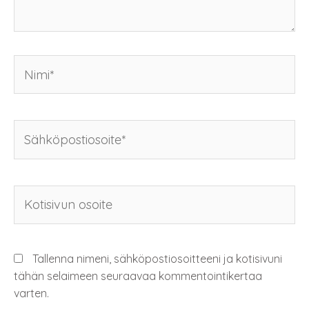
a
a
s
s
s
s
a
a
)
)
Tallenna nimeni, sähköpostiosoitteeni ja kotisivuni
tähän selaimeen seuraavaa kommentointikertaa
varten.