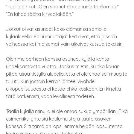
”Täällä on koti. Olen saanut elää onnellista elämää.”
”En lähde täältä kirveelläkään.”
Jotkut olivat asuneet koko elämänsä samalla
kyläalueella. Paluumuuttajat kertoivat, että jossain
vaiheessa kotimaisemat vain alkoivat kutsua takaisin.
Olemme perheen kanssa asuneet kylällä kohta
yhdeksäntoista vuotta. Joskus mietin, kuinka kauan
pitää asua tietyllä alueella, että ei ole enää se ”muualta
tullut”. Kun jostain kerran lähtee, vivahde
ulkopuolisuudesta ei katoa ehkä koskaan. En kirjoita
tätä katkerasti, vaan levollisesti todeten.
Täällä kylällä minulla ei ole omaa sukua ympärilläni. Eikä
esimerkiksi yhteisiä koulumuistoja täällä asuvien
kanssa. Silti tämä on lapsillemme heidän lapsuutensa
kotimaisemaa. Se tuntuu tärkeältä.