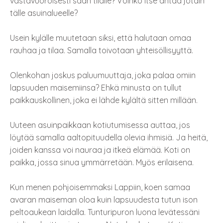
vastavuoroisesti saan tilalle? Voinko itse antaa jotain
tälle asuinalueelle?
Usein kylälle muutetaan siksi, että halutaan omaa
rauhaa ja tilaa. Samalla toivotaan yhteisöllisyyttä.
Olenkohan joskus paluumuuttaja, joka palaa omiin
lapsuuden maisemiinsa? Ehkä minusta on tullut
paikkauskollinen, joka ei lähde kylältä sitten millään.
Uuteen asuinpaikkaan kotiutumisessa auttaa, jos
löytää samalla aaltopituudella olevia ihmisiä. Ja heitä,
joiden kanssa voi nauraa ja itkeä elämää. Koti on
paikka, jossa sinua ymmärretään. Myös erilaisena.
Kun menen pohjoisemmaksi Lappiin, koen samaa
avaran maiseman oloa kuin lapsuudesta tutun ison
peltoaukean laidalla. Tunturipuron luona levätessäni