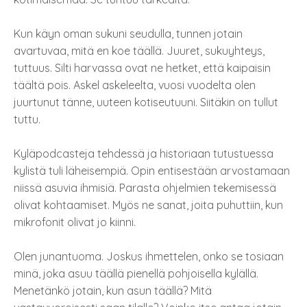
Kun käyn oman sukuni seudulla, tunnen jotain
avartuvaa, mitä en koe täällä. Juuret, sukuyhteys,
tuttuus. Silti harvassa ovat ne hetket, että kaipaisin
täältä pois. Askel askeleelta, vuosi vuodelta olen
juurtunut tänne, uuteen kotiseutuuni. Siitäkin on tullut
tuttu.
Kyläpodcasteja tehdessä ja historiaan tutustuessa
kylistä tuli läheisempiä. Opin entisestään arvostamaan
niissä asuvia ihmisiä. Parasta ohjelmien tekemisessä
olivat kohtaamiset. Myös ne sanat, joita puhuttiin, kun
mikrofonit olivat jo kiinni.
Olen junantuoma. Joskus ihmettelen, onko se tosiaan
minä, joka asuu täällä pienellä pohjoisella kylällä.
Menetänkö jotain, kun asun täällä? Mitä