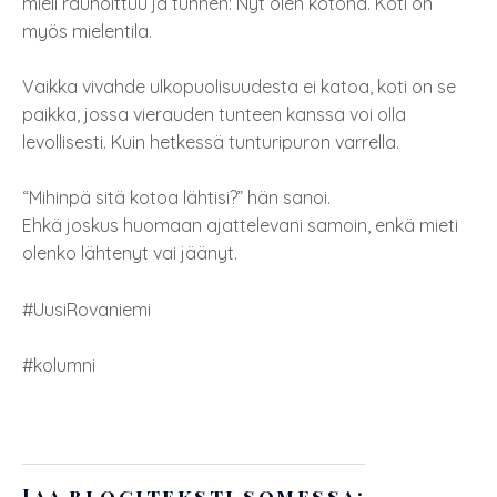
mieli rauhoittuu ja tunnen: Nyt olen kotona. Koti on
myös mielentila.
Vaikka vivahde ulkopuolisuudesta ei katoa, koti on se
paikka, jossa vierauden tunteen kanssa voi olla
levollisesti. Kuin hetkessä tunturipuron varrella.
“Mihinpä sitä kotoa lähtisi?” hän sanoi.
Ehkä joskus huomaan ajattelevani samoin, enkä mieti
olenko lähtenyt vai jäänyt.
#UusiRovaniemi
#kolumni
Jaa blogiteksti somessa: