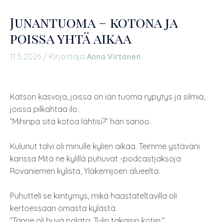
Junantuoma – kotona ja
poissa yhtä aikaa
11.5.2026
/ Kirjoittaja
Anna Virtanen
Katson kasvoja, joissa on iän tuoma rypytys ja silmiä,
joissa pilkahtaa ilo.
”Mihinpä sitä kotoa lähtisi?” hän sanoo.
Kulunut talvi oli minulle kylien aikaa. Teimme ystäväni
kanssa Mitä ne kylillä puhuvat -podcastjaksoja
Rovaniemen kylistä, Yläkemijoen alueelta.
Puhutteli se kiintymys, mikä haastateltavilla oli
kertoessaan omasta kylästä.
”Tänne oli hyvä palata. Tulin takaisin kotiin.”