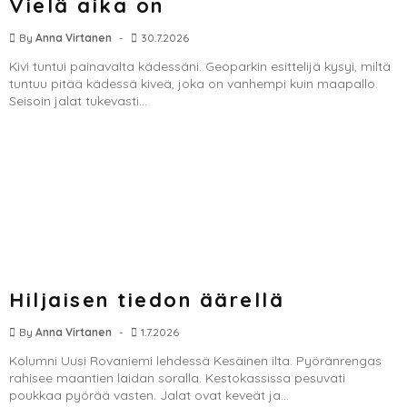
Vielä aika on
By
Anna Virtanen
30.7.2026
Kivi tuntui painavalta kädessäni. Geoparkin esittelijä kysyi, miltä
tuntuu pitää kädessä kiveä, joka on vanhempi kuin maapallo.
Seisoin jalat tukevasti...
Hiljaisen tiedon äärellä
By
Anna Virtanen
1.7.2026
Kolumni Uusi Rovaniemi lehdessä Kesäinen ilta. Pyöränrengas
rahisee maantien laidan soralla. Kestokassissa pesuvati
poukkaa pyörää vasten. Jalat ovat keveät ja...