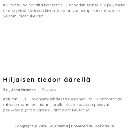
Kivi tuntui painavalta kädessäni. Geoparkin esittelijä kysyi, miltä
tuntuu pitää kädessä kiveä, joka on vanhempi kuin maapallo.
Seisoin jalat tukevasti...
Hiljaisen tiedon äärellä
By
Anna Virtanen
1.7.2026
Kolumni Uusi Rovaniemi lehdessä Kesäinen ilta. Pyöränrengas
rahisee maantien laidan soralla. Kestokassissa pesuvati
poukkaa pyörää vasten. Jalat ovat keveät ja...
Copyright © 2026 Soljutelma | Powered by Dotican Oy