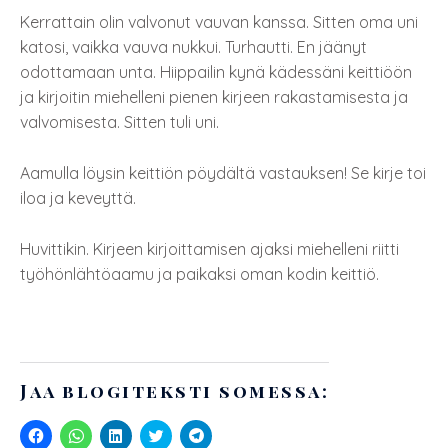
Kerrattain olin valvonut vauvan kanssa. Sitten oma uni
katosi, vaikka vauva nukkui. Turhautti. En jäänyt
odottamaan unta. Hiippailin kynä kädessäni keittiöön
ja kirjoitin miehelleni pienen kirjeen rakastamisesta ja
valvomisesta. Sitten tuli uni.
Aamulla löysin keittiön pöydältä vastauksen! Se kirje toi
iloa ja keveyttä.
Huvittikin. Kirjeen kirjoittamisen ajaksi miehelleni riitti
työhönlähtöaamu ja paikaksi oman kodin keittiö.
Jaa blogiteksti somessa:
J
J
J
J
J
a
a
a
a
a