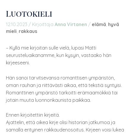
Luotokieli
12.10.2023
/ Kirjoittaja
Anna Virtanen
/
elämä
,
hyvä
mieli
,
rakkaus
– Kyllä mie kirjoitan sulle vielä, lupasi Matti
seurusteluaikanamme, kun kysyin, vastaako hän
kirjeeseeni.
Hän sanoi tarvitsevansa romanttisen ympäristön,
oman rauhan ja riittävästi aikaa, että tekstiä syntyisi.
Romanttinen ympäristö tarkoitti erämaamökkiä tai
jotain muuta luonnonkaunista paikkaa.
Ennen kirjoitettiin kirjeitä.
Ajattelin, että oikea kirje olisi historian jatkumoa ja
samalla erityinen rakkaudenosoitus. Kirjeen voisi lukea