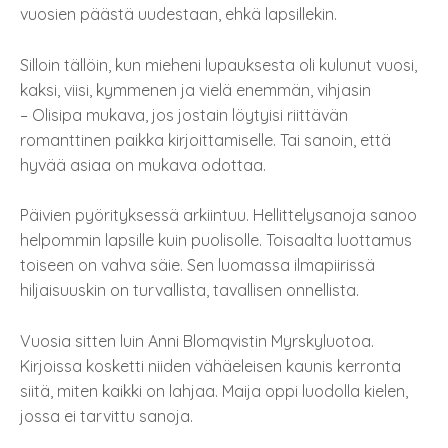
vuosien päästä uudestaan, ehkä lapsillekin.
Silloin tällöin, kun mieheni lupauksesta oli kulunut vuosi,
kaksi, viisi, kymmenen ja vielä enemmän, vihjasin
– Olisipa mukava, jos jostain löytyisi riittävän
romanttinen paikka kirjoittamiselle. Tai sanoin, että
hyvää asiaa on mukava odottaa.
Päivien pyörityksessä arkiintuu. Hellittelysanoja sanoo
helpommin lapsille kuin puolisolle. Toisaalta luottamus
toiseen on vahva säie. Sen luomassa ilmapiirissä
hiljaisuuskin on turvallista, tavallisen onnellista.
Vuosia sitten luin Anni Blomqvistin Myrskyluotoa.
Kirjoissa kosketti niiden vähäeleisen kaunis kerronta
siitä, miten kaikki on lahjaa. Maija oppi luodolla kielen,
jossa ei tarvittu sanoja.