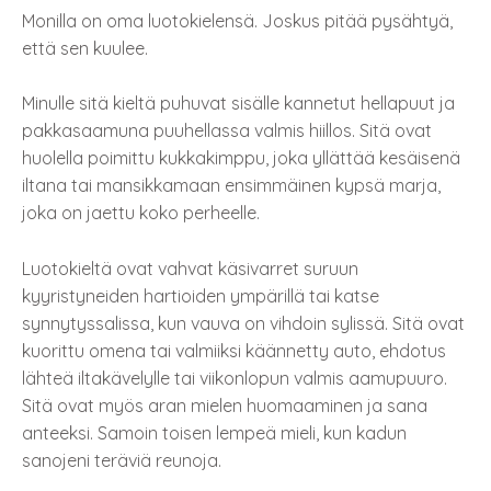
Monilla on oma luotokielensä. Joskus pitää pysähtyä,
että sen kuulee.
Minulle sitä kieltä puhuvat sisälle kannetut hellapuut ja
pakkasaamuna puuhellassa valmis hiillos. Sitä ovat
huolella poimittu kukkakimppu, joka yllättää kesäisenä
iltana tai mansikkamaan ensimmäinen kypsä marja,
joka on jaettu koko perheelle.
Luotokieltä ovat vahvat käsivarret suruun
kyyristyneiden hartioiden ympärillä tai katse
synnytyssalissa, kun vauva on vihdoin sylissä. Sitä ovat
kuorittu omena tai valmiiksi käännetty auto, ehdotus
lähteä iltakävelylle tai viikonlopun valmis aamupuuro.
Sitä ovat myös aran mielen huomaaminen ja sana
anteeksi. Samoin toisen lempeä mieli, kun kadun
sanojeni teräviä reunoja.