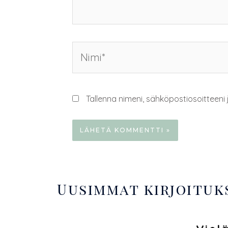
a
a
s
s
s
s
a
a
)
)
Tallenna nimeni, sähköpostiosoitteeni
Uusimmat kirjoituk