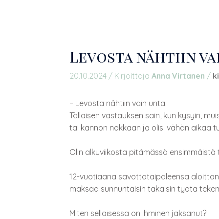
Levosta nähtiin va
20.10.2024
/ Kirjoittaja
Anna Virtanen
/
k
– Levosta nähtiin vain unta.
Tällaisen vastauksen sain, kun kysyin, muis
tai kannon nokkaan ja olisi vähän aikaa t
Olin alkuviikosta pitämässä ensimmäistä ta
12-vuotiaana savottataipaleensa aloittanut
maksaa sunnuntaisin takaisin työtä tekem
Miten sellaisessa on ihminen jaksanut?