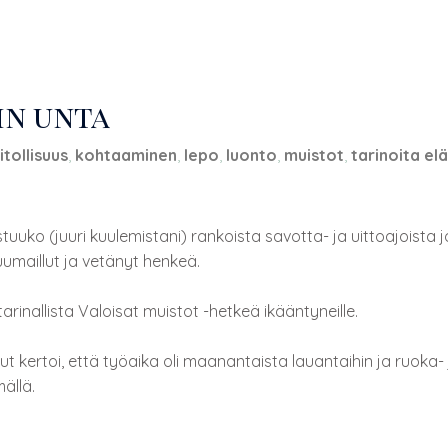
in unta
iitollisuus
,
kohtaaminen
,
lepo
,
luonto
,
muistot
,
tarinoita e
tuuko (juuri kuulemistani) rankoista savotta- ja uittoajoista jot
uumaillut ja vetänyt henkeä.
rinallista Valoisat muistot -hetkeä ikääntyneille.
 kertoi, että työaika oli maanantaista lauantaihin ja ruoka- j
ällä.