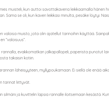
ies muisteli, kun auttoi savottakaveria leikkaamalla hänen hi
an. Sama se oli, kun kaveri leikkasi minulta, pesäke löytyi. Naise
n valoisa muisto, jota olin ajatellut tarinoihin käyttää. Sain
en ”valoisuus”.
jä rannalla, evakkomatkan jalkapallopeli, paperista punotut la
sta takaisin kotiin.
arannan läheisyyteen, myllypoukamaan. Ei siellä ole enää aiko
 tarinat liittyvät.
in silmäni ja kuvittelin lapsia rannalle iloitsemaan kesästä. Kun 