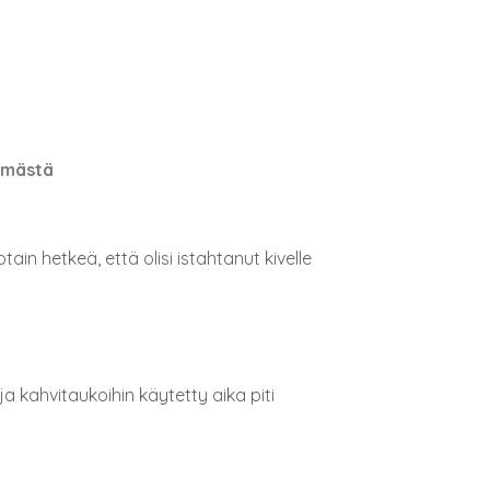
lämästä
ain hetkeä, että olisi istahtanut kivelle
a kahvitaukoihin käytetty aika piti