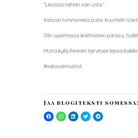
”Levosta nähtiin vain unta.”
Katsoin tummuneita puita. Kuuntelin Vantta
Olin oppimassa ikäihmisten parissa, todella
Mutta kyllä ihminen tarvitsee lepoa kaikki
#valoisatmuistot
Jaa blogiteksti somessa
J
J
J
J
J
a
a
a
a
a
a
a
a
a
a
F
W
L
T
T
a
h
i
w
e
c
a
n
i
l