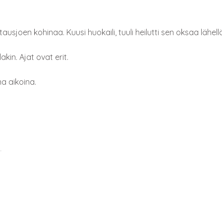
usjoen kohinaa. Kuusi huokaili, tuuli heilutti sen oksaa lähell
kin. Ajat ovat erit.
na aikoina.
: