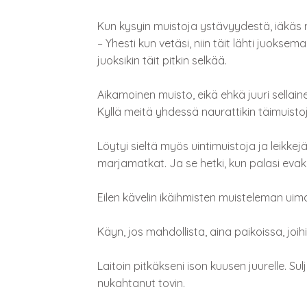
Kun kysyin muistoja ystävyydestä, iäkäs m
– Yhesti kun vetäsi, niin täit lähti juoksema
juoksikin täit pitkin selkää.
Aikamoinen muisto, eikä ehkä juuri sellaine
Kyllä meitä yhdessä naurattikin täimuistoj
Löytyi sieltä myös uintimuistoja ja leikke
marjamatkat. Ja se hetki, kun palasi evako
Eilen kävelin ikäihmisten muisteleman uim
Käyn, jos mahdollista, aina paikoissa, joihin
Laitoin pitkäkseni ison kuusen juurelle. Sulj
nukahtanut tovin.