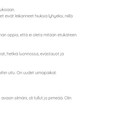
uksiaan.
t eivät leikanneet hiuksia lyhyeksi, niillä
pahan oppia, että ei oleta mitään etukäteen.
ivat, hetkiä luonnossa, evästauot ja
ihin uitu. On uudet uimapaikat.
avasin silmäni, oli tullut jo pimeää. Olin