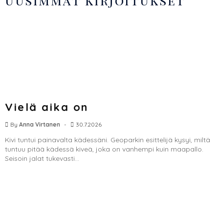
Uusimmat kirjoitukset
Vielä aika on
By
Anna Virtanen
30.7.2026
Kivi tuntui painavalta kädessäni. Geoparkin esittelijä kysyi, miltä
tuntuu pitää kädessä kiveä, joka on vanhempi kuin maapallo.
Seisoin jalat tukevasti...