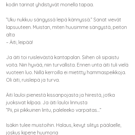
kodin tarinat yhdistyvät monella tapaa.
”Uku nukkuu sängyssä leipä kännyssä.” Sanat vievät
lapsuuteen. Muistan, miten huusimme sängystä, peiton
alta
– Äiti, leipää!
Ja äiti toi ruisleivästä kantapalan. Siihen oli sipaistu
voita. Niin hyvää, niin turvallista. Ennen unta äiti tuli vielä
vuoteen luo. Niillä kerroilla ei mietitty hammaspeikkoja.
Oli äiti, ruisleipä ja turva.
Äiti lauloi pienestä kissanpojasta ja hiirestä, jotka
juoksivat kilpaa. Ja äiti lauloi linnusta
”Pii, pii pikkuinen lintu, paleleeko varpaitas…”
Isäkin tulee muistoihin. Halaus, kevyt silitys päälaelle,
joskus kipene huumoria