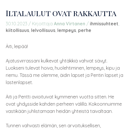
Iltalaulut ovat rakkautta
30.10.2023
/ Kirjoittaja
Anna Virtanen
/
ihmissuhteet
,
kiitollisuus
,
lelvollisuus
,
lempeys
,
perhe
Äiti, leipää!
Ajatusvirrassani kulkevat yhtäkkiä vahvat sävyt.
Luokseni tulevat hoiva, huolehtiminen, lempeys, kipu ja
riemu. Tässä me olemme, äidin lapset ja Pentin lapset ja
lastenlapset.
Äiti ja Pentti avioituivat kymmenen vuotta sitten. He
ovat yhdysside kahden perheen välillä. Kokoonnuimme
vastikään juhlistamaan heidän yhteistä taivaltaan.
Tunnen vahvasti elämän, sen arvoituksellisen,