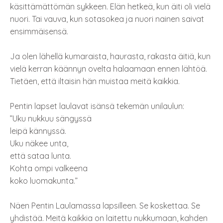
käsittämättömän sykkeen. Elän hetkeä, kun äiti oli vielä
nuori. Tai vauva, kun sotasokea ja nuori nainen saivat
ensimmäisensä.
Ja olen lähellä kumaraista, haurasta, rakasta äitiä, kun
vielä kerran käännyn ovelta halaamaan ennen lähtöä.
Tietäen, että iltaisin hän muistaa meitä kaikkia.
Pentin lapset laulavat isänsä tekemän unilaulun:
”Uku nukkuu sängyssä
leipä kännyssä.
Uku näkee unta,
että sataa lunta.
Kohta ompi valkeena
koko luomakunta.”
Näen Pentin Laulamassa lapsilleen. Se koskettaa. Se
yhdistää. Meitä kaikkia on laitettu nukkumaan, kahden