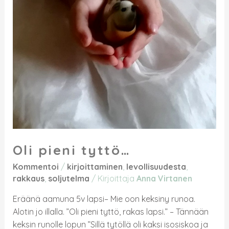
Oli pieni tyttö…
Kommentoi
/
kirjoittaminen
,
levollisuudesta
,
rakkaus
,
soljutelma
/ Kirjoittaja
Anna Virtanen
Eräänä aamuna 5v lapsi– Mie oon keksiny runoa.
Alotin jo illalla. ”Oli pieni tyttö, rakas lapsi.” – Tännään
keksin runolle lopun ”Sillä tytöllä oli kaksi isosiskoa ja