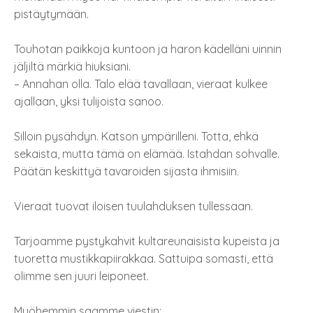
pistäytymään.
Touhotan paikkoja kuntoon ja haron kädelläni uinnin
jäljiltä märkiä hiuksiani.
– Annahan olla. Talo elää tavallaan, vieraat kulkee
ajallaan, yksi tulijoista sanoo.
Silloin pysähdyn. Katson ympärilleni. Totta, ehkä
sekaista, mutta tämä on elämää. Istahdan sohvalle.
Päätän keskittyä tavaroiden sijasta ihmisiin.
Vieraat tuovat iloisen tuulahduksen tullessaan.
Tarjoamme pystykahvit kultareunaisista kupeista ja
tuoretta mustikkapiirakkaa. Sattuipa somasti, että
olimme sen juuri leiponeet.
Myöhemmin saamme viestin: