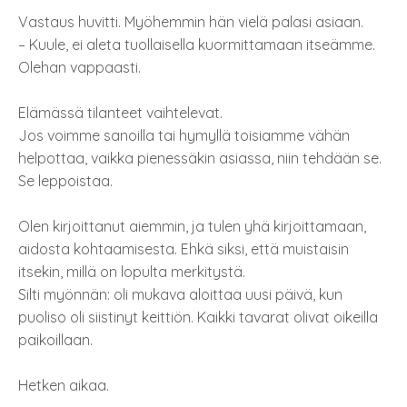
Vastaus huvitti. Myöhemmin hän vielä palasi asiaan.
– Kuule, ei aleta tuollaisella kuormittamaan itseämme.
Olehan vappaasti.
Elämässä tilanteet vaihtelevat.
Jos voimme sanoilla tai hymyllä toisiamme vähän
helpottaa, vaikka pienessäkin asiassa, niin tehdään se.
Se leppoistaa.
Olen kirjoittanut aiemmin, ja tulen yhä kirjoittamaan,
aidosta kohtaamisesta. Ehkä siksi, että muistaisin
itsekin, millä on lopulta merkitystä.
Silti myönnän: oli mukava aloittaa uusi päivä, kun
puoliso oli siistinyt keittiön. Kaikki tavarat olivat oikeilla
paikoillaan.
Hetken aikaa.