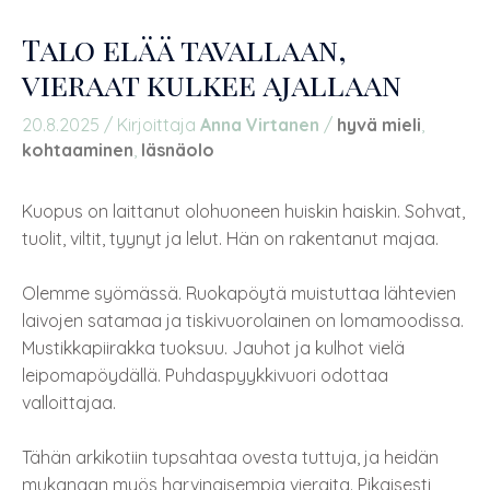
Talo elää tavallaan,
vieraat kulkee ajallaan
20.8.2025
/ Kirjoittaja
Anna Virtanen
/
hyvä mieli
,
kohtaaminen
,
läsnäolo
Kuopus on laittanut olohuoneen huiskin haiskin. Sohvat,
tuolit, viltit, tyynyt ja lelut. Hän on rakentanut majaa.
Olemme syömässä. Ruokapöytä muistuttaa lähtevien
laivojen satamaa ja tiskivuorolainen on lomamoodissa.
Mustikkapiirakka tuoksuu. Jauhot ja kulhot vielä
leipomapöydällä. Puhdaspyykkivuori odottaa
valloittajaa.
Tähän arkikotiin tupsahtaa ovesta tuttuja, ja heidän
mukanaan myös harvinaisempia vieraita. Pikaisesti