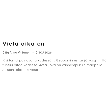
Vielä aika on
By
Anna Virtanen
30.7.2026
Kivi tuntui painavalta kädessäni. Geoparkin esittelijä kysyi, miltä
tuntuu pitää kädessä kiveä, joka on vanhempi kuin maapallo.
Seisoin jalat tukevasti...