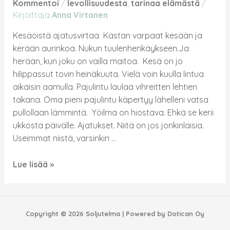
Kommentoi
/
levollisuudesta
,
tarinaa elämästä
/
Kirjoittaja
Anna Virtanen
Kesäöistä ajatusvirtaa Kastan varpaat kesään ja
kerään aurinkoa. Nukun tuulenhenkäykseen.Ja
herään, kun joku on vailla maitoa. Kesä on jo
hilippassut tovin heinäkuuta. Vielä voin kuulla lintua
aikaisin aamulla. Pajulintu laulaa vihreitten lehtien
takana. Oma pieni pajulintu käpertyy lähelleni vatsa
pullollaan lämmintä. Yöilma on hiostava. Ehkä se kerii
ukkosta päivälle. Ajatukset. Niitä on jos jonkinlaisia.
Useimmat niistä, varsinkin …
Lue lisää »
Copyright © 2026 Soljutelma | Powered by Dotican Oy