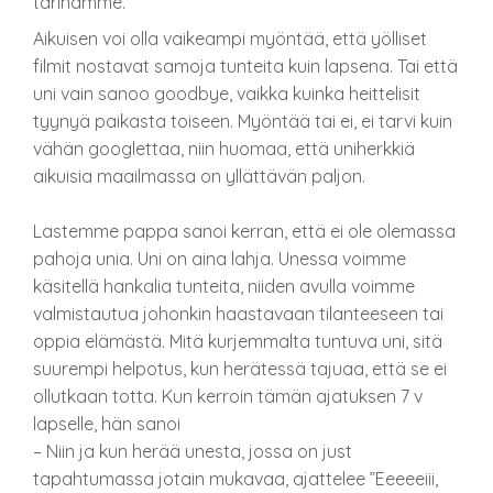
tarinamme.
Aikuisen voi olla vaikeampi myöntää, että yölliset
filmit nostavat samoja tunteita kuin lapsena. Tai että
uni vain sanoo goodbye, vaikka kuinka heittelisit
tyynyä paikasta toiseen. Myöntää tai ei, ei tarvi kuin
vähän googlettaa, niin huomaa, että uniherkkiä
aikuisia maailmassa on yllättävän paljon.
Lastemme pappa sanoi kerran, että ei ole olemassa
pahoja unia. Uni on aina lahja. Unessa voimme
käsitellä hankalia tunteita, niiden avulla voimme
valmistautua johonkin haastavaan tilanteeseen tai
oppia elämästä. Mitä kurjemmalta tuntuva uni, sitä
suurempi helpotus, kun herätessä tajuaa, että se ei
ollutkaan totta. Kun kerroin tämän ajatuksen 7 v
lapselle, hän sanoi
– Niin ja kun herää unesta, jossa on just
tapahtumassa jotain mukavaa, ajattelee ”Eeeeeiii,