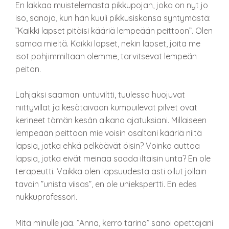
En lakkaa muistelemasta pikkupojan, joka on nyt jo
iso, sanoja, kun hän kuuli pikkusiskonsa syntymästä:
”Kaikki lapset pitäisi kääriä lempeään peittoon”. Olen
samaa mieltä. Kaikki lapset, nekin lapset, joita me
isot pohjimmiltaan olemme, tarvitsevat lempeän
peiton.
Lahjaksi saamani untuviltti, tuulessa huojuvat
niittyvillat ja kesätaivaan kumpuilevat pilvet ovat
kerineet tämän kesän aikana ajatuksiani. Millaiseen
lempeään peittoon mie voisin osaltani kääriä niitä
lapsia, jotka ehkä pelkäävät öisin? Voinko auttaa
lapsia, jotka eivät meinaa saada iltaisin unta? En ole
terapeutti. Vaikka olen lapsuudesta asti ollut jollain
tavoin ”unista viisas”, en ole uniekspertti. En edes
nukkuprofessori.
Mitä minulle jää. ”Anna, kerro tarina” sanoi opettajani