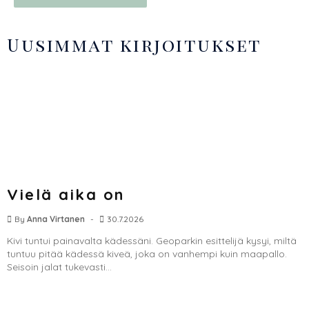
Uusimmat kirjoitukset
Vielä aika on
By
Anna Virtanen
30.7.2026
Kivi tuntui painavalta kädessäni. Geoparkin esittelijä kysyi, miltä
tuntuu pitää kädessä kiveä, joka on vanhempi kuin maapallo.
Seisoin jalat tukevasti...