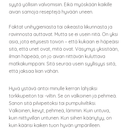
syytä yöllisiin valvomisiin. Eikä myöskään kaikille
aivan samoja reseptejä hyvään uneen.
Faktat unihygieniasta tai oikeasta liikunnasta ja
ravinnosta auttavat. Mutta se ei usein riitä. On yksi
asia, jota eityisesti toivon – että kukaan ei häpeäisi
sitä, että unet ovat, mitä ovat. Väsymys yksistään,
ilman häpeää, on jo aivan riittävän kuluttava
matkakumppani. Sitä seuraa usein syyllisyys siitä,
että jaksaa liian vähän.
Hyvä ystävä antoi minulle kerran lahjaksi
torkkupeiton tai -viltin. Se on valkoinen ja pehmeä.
Sanon sitä pilvipeitoksi tai pumpuliviltiksi.
Valkoinen, kevyt, pehmeä, lämmin. Kuin untuva,
kuin niittyvillan untunen. Kun siihen kääriytyy, on
kuin käärisi kaiken tuon hyvän ympärilleen.