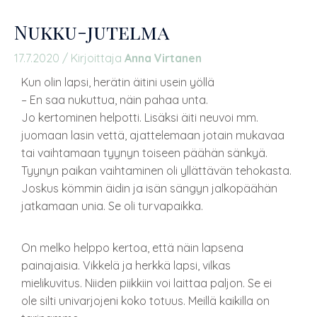
Nukku-jutelma
17.7.2020
/ Kirjoittaja
Anna Virtanen
Kun olin lapsi, herätin äitini usein yöllä
– En saa nukuttua, näin pahaa unta.
Jo kertominen helpotti. Lisäksi äiti neuvoi mm.
juomaan lasin vettä, ajattelemaan jotain mukavaa
tai vaihtamaan tyynyn toiseen päähän sänkyä.
Tyynyn paikan vaihtaminen oli yllättävän tehokasta.
Joskus kömmin äidin ja isän sängyn jalkopäähän
jatkamaan unia. Se oli turvapaikka.
On melko helppo kertoa, että näin lapsena
painajaisia. Vikkelä ja herkkä lapsi, vilkas
mielikuvitus. Niiden piikkiin voi laittaa paljon. Se ei
ole silti univarjojeni koko totuus. Meillä kaikilla on