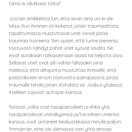
tämä ei ollutkaan totta!”
Jostain artikkelista luin, että aivan aina uni ei ole
lahja. Kun ihminen on kokenut jotain traumaattista,
tapahtumasta muistuttavat unet voivat pitää
traumaa tuoreena. Sen sijaan, että tunne pienenisi,
toistuvasti nähdyt pahat unet syövät sisältä. Ne
eivät autakaan ratkaisemaan asiaa tai helpota oloa.
Sellaiset unet ovat silti vähän lahjaakin siinä
mielessä, että alitajunta muistuttaa ihmiselle, että
päästäkseen eroon toistuvista painajaisista, pitää
traumalle tehdä jotain. Kohdata se. Joskus yhdessä
itselleen sopivan auttajan kanssa.
Ystävät, jotka ovat tasapainoilleet ja ehkä yhä
tasapainoilevat uninäkyjensä ja/tai vähien uniensa
kanssa, ovat antaneet keskusteluissa minulle paljon.
Ymmärrän, ettei ole olemassa vain yhtä ainoaa