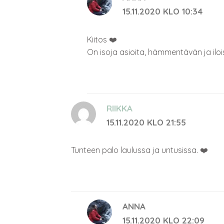
s
s
15.11.2020 KLO 10:34
a
a
)
)
Kiitos ❤️
On isoja asioita, hämmentävän ja iloi
RIIKKA
15.11.2020 KLO 21:55
Tunteen palo laulussa ja untusissa. ❤️
ANNA
15.11.2020 KLO 22:09