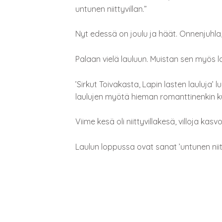
untunen niittyvillan.”
Nyt edessä on joulu ja häät. Onnenjuhla, 
Palaan vielä lauluun. Muistan sen myös l
’Sirkut Toivakasta, Lapin lasten lauluja’ l
laulujen myötä hieman romanttinenkin ku
Viime kesä oli niittyvillakesä, villoja kasvoi
Laulun loppussa ovat sanat ’untunen niit