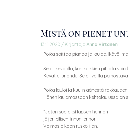
Mistä on pienet un
13.11.2020
/ Kirjoittaja
Anna Virtanen
Poika soittaa pianoa ja laulaa. Ikävöi m
Se oli keväällä, kun kaikkien piti olla va
Kevät ei unohdu. Se oli välillä painostava
Poika lauloi ja kuulin äänestä rakkauden
Hänen laulamassaan kehtolaulussa on synk
”Jätän suojaksi lapsen hennon
jäljen eilisen linnun lennon.
Voimas olkoon rusko illan,