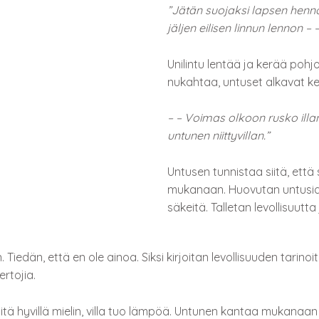
”Jätän suojaksi lapsen henn
jäljen eilisen linnun lennon – 
Unilintu lentää ja kerää pohjo
nukahtaa, untuset alkavat ke
– – Voimas olkoon rusko illan
untunen niittyvillan.”
Untusen tunnistaa siitä, ett
mukanaan. Huovutan untusia ja
säkeitä. Talletan levollisuutta
Tiedän, että en ole ainoa. Siksi kirjoitan levollisuuden tarinoita l
ertojia.
tä hyvillä mielin, villa tuo lämpöä. Untunen kantaa mukanaan v