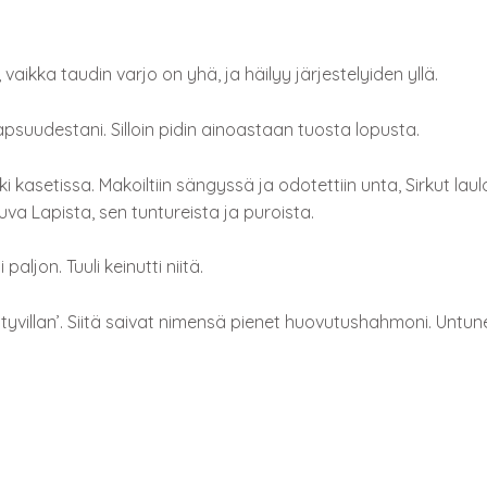
vaikka taudin varjo on yhä, ja häilyy järjestelyiden yllä.
apsuudestani. Silloin pidin ainoastaan tuosta lopusta.
uki kasetissa. Makoiltiin sängyssä ja odotettiin unta, Sirkut laul
va Lapista, sen tuntureista ja puroista.
 paljon. Tuuli keinutti niitä.
tyvillan’. Siitä saivat nimensä pienet huovutushahmoni. Untun