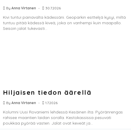
By
Anna Virtanen
30.7.2026
Kivi tuntui painavalta kädessäni. Geoparkin esittelijä kysyi, miltä
tuntuu pitää kädessä kiveä, joka on vanhempi kuin maapallo.
Seisoin jalat tukevasti...
Hiljaisen tiedon äärellä
By
Anna Virtanen
1.7.2026
Kolumni Uusi Rovaniemi lehdessä Kesäinen ilta. Pyöränrengas
rahisee maantien laidan soralla. Kestokassissa pesuvati
poukkaa pyörää vasten. Jalat ovat keveät ja...