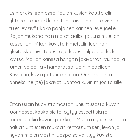
Esimerkiksi somessa Paulan kuvien kautta olin
yhtenä iltana kirkkaan tähtitaivaan alla ja vihreät
tulet levisivät koko pohjoisen kannen leveydelle.
Raijan mukana näin meren aallot ja tunsin tuulen
kasvoillani. Mikon kuvista ihmettelin luonnon
yksityiskohtien taidetta ja kuvien hiljaisuus kulki
lävitse. Marian kanssa hengitin jokivarren rauhaa ja
lumen valoa talvihämärässä. Ja niin edelleen.
Kuvaajia, kuvia ja tunnelmia on. Onneksi on ja
onneksi he (te) jakavat luontoa kuvin myös toisille.
Otan usein huovuttamastani uniuntusesta kuvan
luonnossa, koska sieltä löytyy esteettisiä ja
taiteellisiakin kuvauspaikkoja. Mutta myös siksi, että
haluan untusten mukaan rentoutumisen, levon ja
hyvän mielen viestin. Jospa se välittyy kuvista.