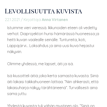
Levollisuutta kuvista
22.1.2021
/ Kirjoittaja
Anna Virtanen
Istuimme vieri vieressä. Ikkunoiden eteen oli vedetty
verhot. Diaprojektori hurisi hämärässä huoneessa ja
heitti kuvan vaalealle seinälle. Tuntureita, koti,
Lappajärvi… Loksahdus ja aina uusi kuva heijastui
näkyviin.
Olimme yhdessä, me lapset, äiti ja isä.
Isä kiusoitteli äitiä joka kerta samasta kuvasta. Siinä
äiti lakaisi takkahuoneen lattiaa. ”Niin ahkerasti, että
lakaisuharja näkyy tärähtäneenä”. Turvallisesti aina
sama juttu.
Yhdestä kuvasta tuli vähän mystinen olo. ”Siinä on