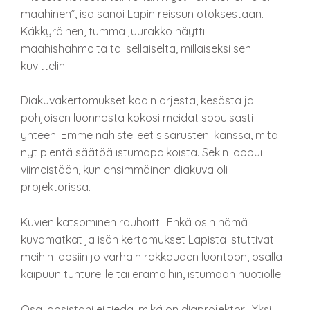
maahinen”, isä sanoi Lapin reissun otoksestaan.
Käkkyräinen, tumma juurakko näytti
maahishahmolta tai sellaiselta, millaiseksi sen
kuvittelin.
Diakuvakertomukset kodin arjesta, kesästä ja
pohjoisen luonnosta kokosi meidät sopuisasti
yhteen. Emme nahistelleet sisarusteni kanssa, mitä
nyt pientä säätöä istumapaikoista. Sekin loppui
viimeistään, kun ensimmäinen diakuva oli
projektorissa.
Kuvien katsominen rauhoitti. Ehkä osin nämä
kuvamatkat ja isän kertomukset Lapista istuttivat
meihin lapsiin jo varhain rakkauden luontoon, osalla
kaipuun tuntureille tai erämaihin, istumaan nuotiolle.
Osa lapsistani ei tiedä, mikä on diaprojektori. Yksi